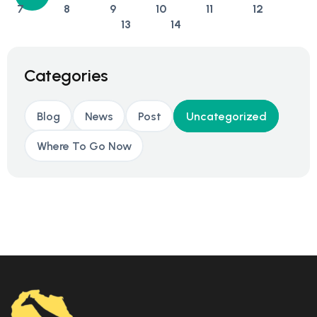
7
8
9
10
11
12
13
14
Categories
Blog
News
Post
Uncategorized
Where To Go Now