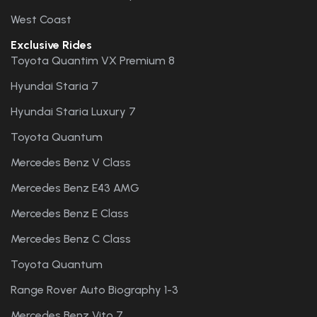
West Coast
Exclusive Rides
Toyota Quantim VX Premium 8
Hyundai Staria 7
Hyundai Staria Luxury 7
Toyota Quantum
Mercedes Benz V Class
Mercedes Benz E43 AMG
Mercedes Benz E Class
Mercedes Benz C Class
Toyota Quantum
Range Rover Auto Biography 1-3
Mercedes Benz Vito 7