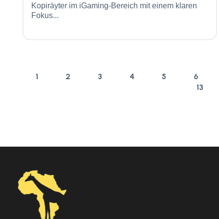
Kopiräyter im iGaming-Bereich mit einem klaren
Fokus...
1
2
3
4
5
6
13