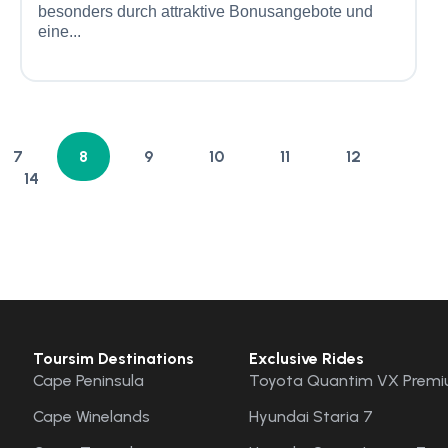
besonders durch attraktive Bonusangebote und
eine...
7
8
9
10
11
12
14
Toursim Destinations
Exclusive Rides
Cape Peninsula
Toyota Quantim VX Premi
Cape Winelands
Hyundai Staria 7