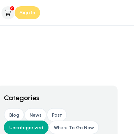
0
Sign In
Categories
Blog
News
Post
Uncategorized
Where To Go Now