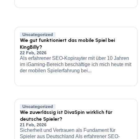
Uncategorized
Wie gut funktioniert das mobile Spiel bei
KingBilly?
22 Feb, 2026
Als erfahrener SEO-Kopira­yter mit über 10 Jahren
im iGaming-Bereich beschäftige ich mich heute mit
der mobilen Spielerfahrung bei...
Uncategorized
Wie zuverlässig ist DivaSpin wirklich für
deutsche Spieler?
21 Feb, 2026
Sicherheit und Vertrauen als Fundament für
Spieler aus Deutschland Als erfahrener SEO-