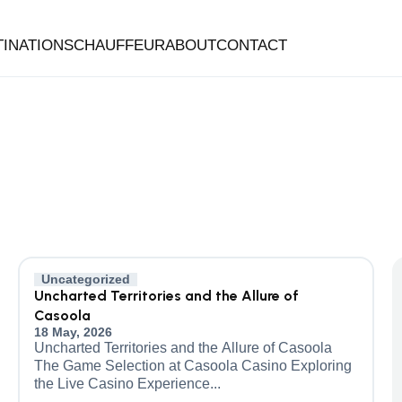
TINATIONS
CHAUFFEUR
ABOUT
CONTACT
Uncategorized
Uncharted Territories and the Allure of
Casoola
18 May, 2026
Uncharted Territories and the Allure of Casoola
The Game Selection at Casoola Casino Exploring
the Live Casino Experience...