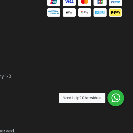
y 1-3
Need Help?
Chat with us
served.