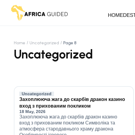
HOME
DES
Home
Uncategorized
Page 8
Uncategorized
Uncategorized
Захоплююча жага до скарбів дракон казино
вход з прихованим покликом
18 May, 2026
Захоплююча жага до скарбів дракон казино
вход з прихованим покликом Символіка та
атмосфера стародавнього храму дракона
Особливості ігрового...