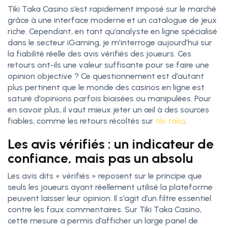
Tiki Taka Casino s’est rapidement imposé sur le marché
grâce à une interface moderne et un catalogue de jeux
riche. Cependant, en tant qu’analyste en ligne spécialisé
dans le secteur iGaming, je m’interroge aujourd’hui sur
la fiabilité réelle des avis vérifiés des joueurs. Ces
retours ont-ils une valeur suffisante pour se faire une
opinion objective ? Ce questionnement est d’autant
plus pertinent que le monde des casinos en ligne est
saturé d’opinions parfois biaisées ou manipulées. Pour
en savoir plus, il vaut mieux jeter un œil à des sources
fiables, comme les retours récoltés sur
tiki taka
.
Les avis vérifiés : un indicateur de
confiance, mais pas un absolu
Les avis dits « vérifiés » reposent sur le principe que
seuls les joueurs ayant réellement utilisé la plateforme
peuvent laisser leur opinion. Il s’agit d’un filtre essentiel
contre les faux commentaires. Sur Tiki Taka Casino,
cette mesure a permis d’afficher un large panel de