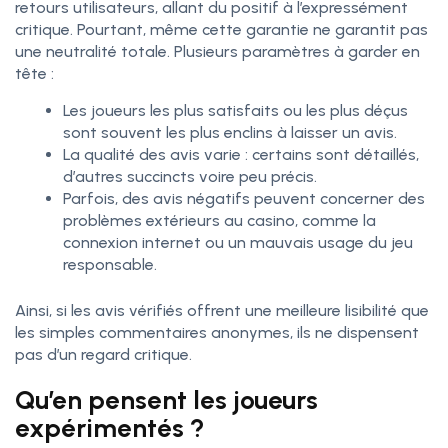
retours utilisateurs, allant du positif à l’expressément
critique. Pourtant, même cette garantie ne garantit pas
une neutralité totale. Plusieurs paramètres à garder en
tête :
Les joueurs les plus satisfaits ou les plus déçus
sont souvent les plus enclins à laisser un avis.
La qualité des avis varie : certains sont détaillés,
d’autres succincts voire peu précis.
Parfois, des avis négatifs peuvent concerner des
problèmes extérieurs au casino, comme la
connexion internet ou un mauvais usage du jeu
responsable.
Ainsi, si les avis vérifiés offrent une meilleure lisibilité que
les simples commentaires anonymes, ils ne dispensent
pas d’un regard critique.
Qu’en pensent les joueurs
expérimentés ?