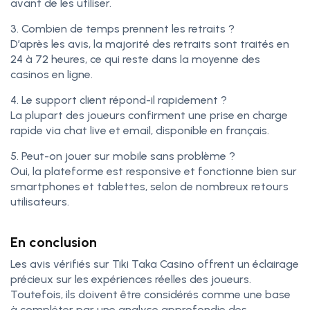
avant de les utiliser.
3. Combien de temps prennent les retraits ?
D’après les avis, la majorité des retraits sont traités en
24 à 72 heures, ce qui reste dans la moyenne des
casinos en ligne.
4. Le support client répond-il rapidement ?
La plupart des joueurs confirment une prise en charge
rapide via chat live et email, disponible en français.
5. Peut-on jouer sur mobile sans problème ?
Oui, la plateforme est responsive et fonctionne bien sur
smartphones et tablettes, selon de nombreux retours
utilisateurs.
En conclusion
Les avis vérifiés sur Tiki Taka Casino offrent un éclairage
précieux sur les expériences réelles des joueurs.
Toutefois, ils doivent être considérés comme une base
à compléter par une analyse approfondie des