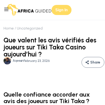
Sign In
Home
Uncategorized
Que valent les avis vérifiés des
joueurs sur Tiki Taka Casino
aujourd’hui ?
Aqeem
February 23, 2026
Share
Quelle confiance accorder aux
avis des joueurs sur Tiki Taka ?