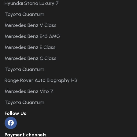
Hyundai Staria Luxury 7
Toyota Quantum
Mercedes Benz V Class
Mercedes Benz E43 AMG
Mercedes Benz E Class
Mercedes Benz C Class
Toyota Quantum
Range Rover Auto Biography 1-3
Mercedes Benz Vito 7
Toyota Quantum
Follow Us
Payment channels