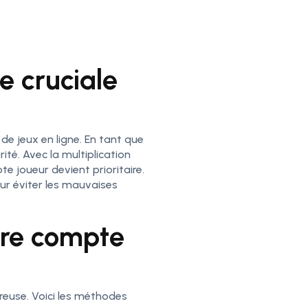
e cruciale
 jeux en ligne. En tant que
rité. Avec la multiplication
e joueur devient prioritaire.
pour éviter les mauvaises
tre compte
euse. Voici les méthodes