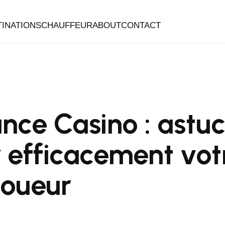
TINATIONS
CHAUFFEUR
ABOUT
CONTACT
nce Casino : astu
r efficacement vot
joueur