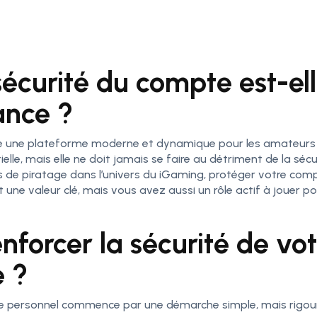
sécurité du compte est-ell
ance ?
une plateforme moderne et dynamique pour les amateurs de
ielle, mais elle ne doit jamais se faire au détriment de la sécu
 de piratage dans l’univers du iGaming, protéger votre compt
est une valeur clé, mais vous avez aussi un rôle actif à jouer 
forcer la sécurité de vo
 ?
ce personnel commence par une démarche simple, mais rigour