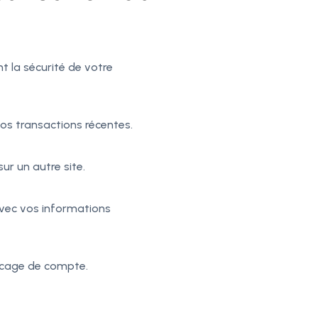
t la sécurité de votre
os transactions récentes.
ur un autre site.
 avec vos informations
blocage de compte.