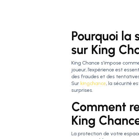
Pourquoi la 
sur King Ch
King Chance s’impose comme 
joueur, l’expérience est essent
des fraudes et des tentatives
Sur
kingchance
, la sécurité 
surprises.
Comment ren
King Chance
La protection de votre espa