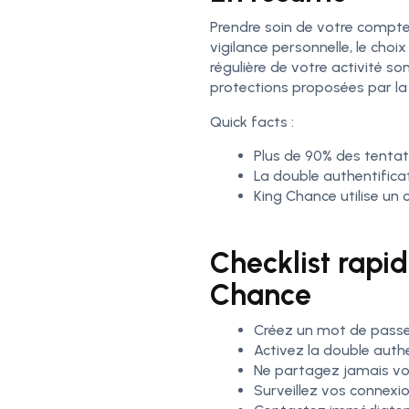
Prendre soin de votre compte
vigilance personnelle, le choi
régulière de votre activité so
protections proposées par la
Quick facts :
Plus de 90% des tentati
La double authentificat
King Chance utilise un
Checklist rapi
Chance
Créez un mot de passe 
Activez la double authen
Ne partagez jamais vos
Surveillez vos connexio