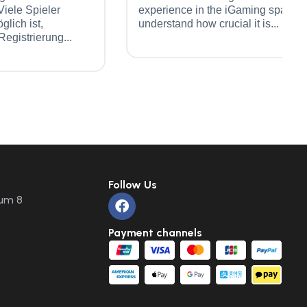
iele Spieler
experience in the iGaming space, I
glich ist,
understand how crucial it is...
egistrierung...
Follow Us
um 8
Payment channels