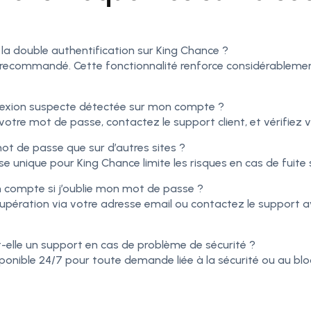
er la double authentification sur King Chance ?
t recommandé. Cette fonctionnalité renforce considérablemen
nnexion suspecte détectée sur mon compte ?
tre mot de passe, contactez le support client, et vérifiez v
mot de passe que sur d’autres sites ?
se unique pour King Chance limite les risques en cas de fuite s
compte si j’oublie mon mot de passe ?
récupération via votre adresse email ou contactez le support
-elle un support en cas de problème de sécurité ?
 disponible 24/7 pour toute demande liée à la sécurité ou au 