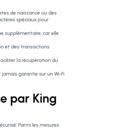
ates de naissance ou des
ractères spéciaux pour
he supplémentaire, car elle
ion et des transactions
ciliter la récupération du
 jamais garantie sur un Wi-Fi
ce par King
écurisé. Parmi les mesures