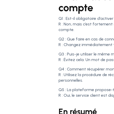
compte
Q1 : Est-il obligatoire d’activ
R : Non, mais c’est fortemen
compte.
Q2 : Que faire en cas de co
R : Changez immédiatement vo
Q3 : Puis-je utiliser le même 
R : Évitez cela. Un mot de pas
Q4 : Comment récupérer mon 
R : Utilisez la procédure de 
personnelles.
Q5 : La plateforme propose-t
R : Oui, le service client est
En résumé