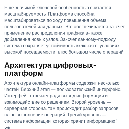
Еще значимой ключевой особенностью считается
масштабируемость. Платформа способна
масштабироваться по ходу повышения объема
пользователей или данных. Это обеспечивается за-счет
применение распределения трафика а-также
добавления новых узлов. За-счет данному-подходу
система сохраняет устойчивость включая в-условиях
высокой посещаемости плюс большом числе операций.
Архитектура цифровых-
платформ
Архитектура онлайн-платформы содержит несколько
частей. Верхний этап — пользовательский интерфейс.
Интерфейс отвечает ради вывод информации и
взаимодействие со решением. Второй уровень —
серверная сторона, там происходит разбор запросов
плюс выполнение операций. Третий уровень —
система информации, которая хранит информацию 1
win.