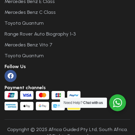
Mercedes Benz E Class
Mercedes Benz C Class
Toyota Quantum
Range Rover Auto Biography 1-3
Mercedes Benz Vito 7
Toyota Quantum
Follow Us
Payment channels
Need Help?
Chat with us
Copyright © 2025 Africa Guided Pty Ltd, South Africa.