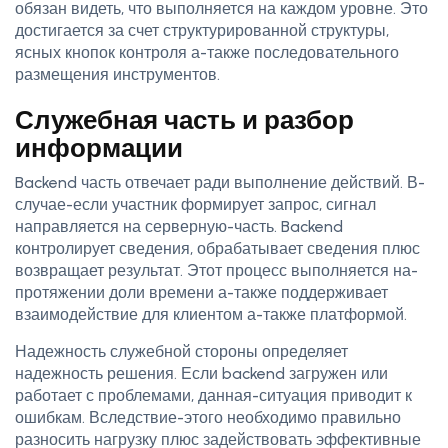
обязан видеть, что выполняется на каждом уровне. Это
достигается за счет структурированной структуры,
ясных кнопок контроля а-также последовательного
размещения инструментов.
Служебная часть и разбор
информации
Backend часть отвечает ради выполнение действий. В-
случае-если участник формирует запрос, сигнал
направляется на серверную-часть. Backend
контролирует сведения, обрабатывает сведения плюс
возвращает результат. Этот процесс выполняется на-
протяжении доли времени а-также поддерживает
взаимодействие для клиентом а-также платформой.
Надежность служебной стороны определяет
надежность решения. Если backend загружен или
работает с проблемами, данная-ситуация приводит к
ошибкам. Вследствие-этого необходимо правильно
разносить нагрузку плюс задействовать эффективные