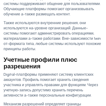
системы поддерживают общение для пользователями.
Обучающие платформы помогают организовывать
обучение а-также размещать контент.
Также используются внутренние решения, они
используются на-уровне организаций. Данные-
системы помогают администрировать операциями,
материалами а-также работами. Вне-зависимости 1win
от-формата типа, любые системы используют похожие
принципы работы.
Учетные профили плюс
разрешения
Digital-платформы применяют систему клиентских
аккаунтов. Профиль помогает хранить сведения
участника и управлять правами для функциям. Через
учетную-запись допустимо хранить перечень
активности а-также персональные конфигурации.
Механизм разрешений определяет границы