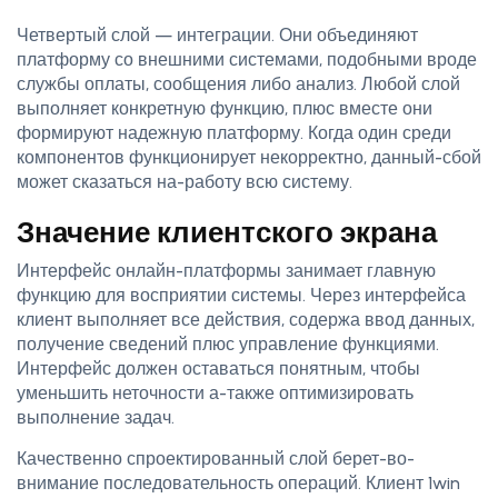
Четвертый слой — интеграции. Они объединяют
платформу со внешними системами, подобными вроде
службы оплаты, сообщения либо анализ. Любой слой
выполняет конкретную функцию, плюс вместе они
формируют надежную платформу. Когда один среди
компонентов функционирует некорректно, данный-сбой
может сказаться на-работу всю систему.
Значение клиентского экрана
Интерфейс онлайн-платформы занимает главную
функцию для восприятии системы. Через интерфейса
клиент выполняет все действия, содержа ввод данных,
получение сведений плюс управление функциями.
Интерфейс должен оставаться понятным, чтобы
уменьшить неточности а-также оптимизировать
выполнение задач.
Качественно спроектированный слой берет-во-
внимание последовательность операций. Клиент 1win