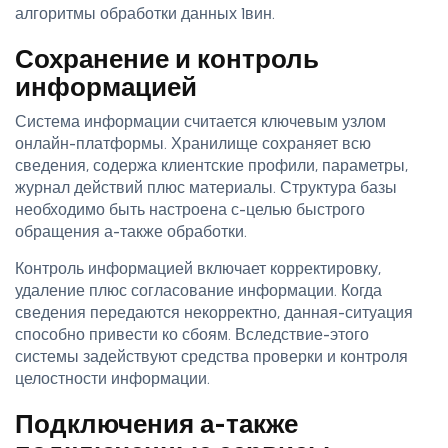
алгоритмы обработки данных 1вин.
Сохранение и контроль
информацией
Система информации считается ключевым узлом
онлайн-платформы. Хранилище сохраняет всю
сведения, содержа клиентские профили, параметры,
журнал действий плюс материалы. Структура базы
необходимо быть настроена с-целью быстрого
обращения а-также обработки.
Контроль информацией включает корректировку,
удаление плюс согласование информации. Когда
сведения передаются некорректно, данная-ситуация
способно привести ко сбоям. Вследствие-этого
системы задействуют средства проверки и контроля
целостности информации.
Подключения а-также