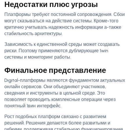
Недостатки плюс угрозы
Платформы требуют постоянной сопровождения. Сбои
могут сказываться на действие системы. Кроме-того
критично учитывать надежность информации а-также
стабильность архитектуры.
Зависимость к единственной среды может создавать
риски. Поэтому применяются дублирующие 1win
системы и мониторинг работы.
Финальное представление
Digital-платформы являются фундаментом актуальных
онлайн сервисов. Они объединяют участников,
сведения и инструменты в цельной среде. Это
позволяет проводить комплексные операции через
понятный 1вин интерфейс.
Рост подобных платформ связано с развитием
решений. Решения делаются более развитыми и
гибкими, поддерживая стабильную функционирование