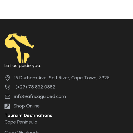
Let us guide you.
15 Durham Ave, Salt River, Cape Town, 7925
(+27) 78 832 0882
info@africaguided.com
Shop Online
Toursim Destinations
Cape Peninsula
Cape Winelands