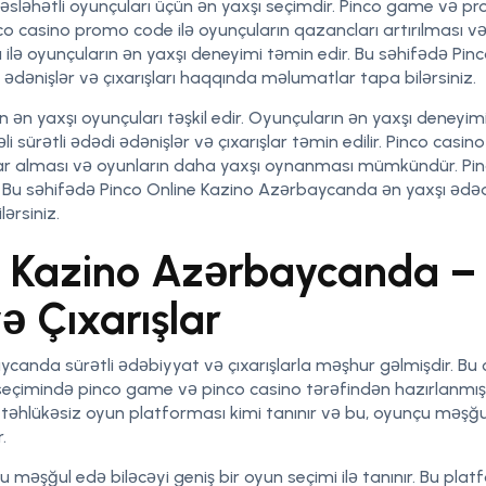
sləhətli oyunçuları üçün ən yaxşı seçimdir. Pinco game və p
nco casino promo code ilə oyunçuların qazancları artırılması v
ilə oyunçuların ən yaxşı deneyimi təmin edir. Bu səhifədə Pin
dənişlər və çıxarışları haqqında məlumatlar tapa bilərsiniz.
ən yaxşı oyunçuları təşkil edir. Oyunçuların ən yaxşı deneyi
sürətli ədədi ədənişlər və çıxarışlar təmin edilir. Pinco casi
lar alması və oyunların daha yaxşı oynanması mümkündür. Pinc
. Bu səhifədə Pinco Online Kazino Azərbaycanda ən yaxşı ədədi 
ərsiniz.
e Kazino Azərbaycanda – 
ə Çıxarışlar
ycanda sürətli ədəbiyyat və çıxarışlarla məşhur gəlmişdir. B
 seçimində pinco game və pinco casino tərəfindən hazırlanmış 
təhlükəsiz oyun platforması kimi tanınır və bu, oyunçu məşğul
.
 məşğul edə biləcəyi geniş bir oyun seçimi ilə tanınır. Bu p