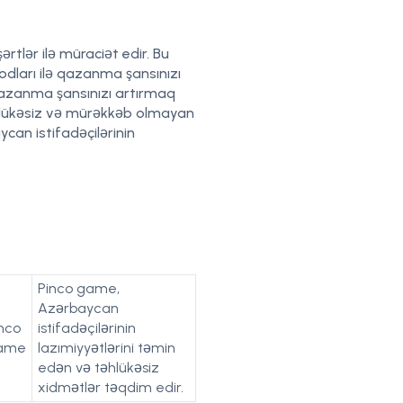
tlər ilə müraciət edir. Bu
odları ilə qazanma şansınızı
qazanma şansınızı artırmaq
hlükəsiz və mürəkkəb olmayan
can istifadəçilərinin
Pinco game,
Azərbaycan
nco
istifadəçilərinin
ame
lazımiyyətlərini təmin
edən və təhlükəsiz
xidmətlər təqdim edir.