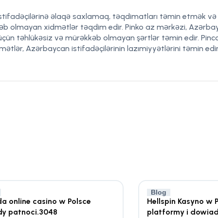
ifadəçilərinə əlaqə saxlamaq, təqdimatları təmin etmək və t
kəb olmayan xidmətlər təqdim edir. Pinko az mərkəzi, Azərbayc
 üçün təhlükəsiz və mürəkkəb olmayan şərtlər təmin edir. Pin
tlər, Azərbaycan istifadəçilərinin lazımiyyətlərini təmin edir
Blog
a online casino w Polsce
Hellspin Kasyno w 
y patnoci.3048
platformy i dowia