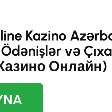
line Kazino Azər
 Ödənişlər və Çıxa
Казино Онлайн)
YNA