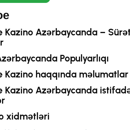
ое
e Kazino Azərbaycanda – Sürət
r
Azərbaycanda Populyarlıqı
ne Kazino haqqında məlumatlar
e Kazino Azərbaycanda istifadə 
ər
o xidmətləri