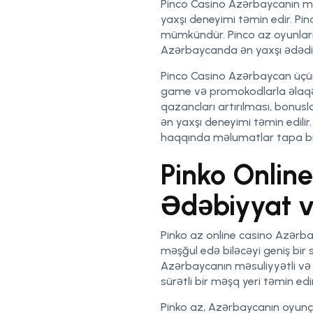
Pinco Casino Azərbaycanın mə
yaxşı deneyimi təmin edir. Pi
mümkündür. Pinco az oyunları 
Azərbaycanda ən yaxşı ədədi ə
Pinco Casino Azərbaycan üçün 
game və promokodlarla əlaqəli 
qazancları artırılması, bonus
ən yaxşı deneyimi təmin edilir
haqqında məlumatlar tapa bil
Pinko Onlin
Ədəbiyyat v
Pinko az online casino Azərba
məşğul edə biləcəyi geniş bir
Azərbaycanın məsuliyyətli və 
sürətli bir məşq yeri təmin edir
Pinko az, Azərbaycanın oyunçu