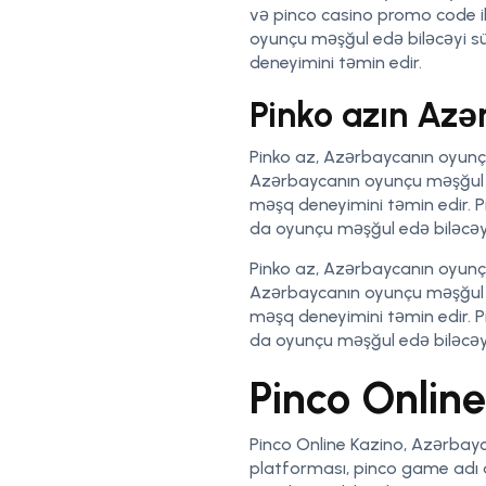
və pinco casino promo code ilə
oyunçu məşğul edə biləcəyi sür
deneyimini təmin edir.
Pinko azın Azə
Pinko az, Azərbaycanın oyunçu 
Azərbaycanın oyunçu məşğul ed
məşq deneyimini təmin edir. Pi
da oyunçu məşğul edə biləcəyi
Pinko az, Azərbaycanın oyunçu 
Azərbaycanın oyunçu məşğul ed
məşq deneyimini təmin edir. Pi
da oyunçu məşğul edə biləcəyi
Pinco Onlin
Pinco Online Kazino, Azərbaycan
platforması, pinco game adı al