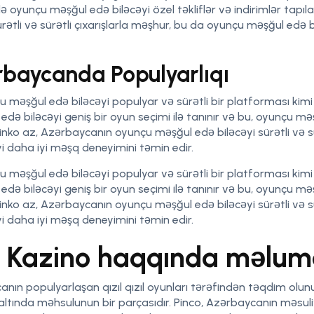
 oyunçu məşğul edə biləcəyi özel təkliflər və indirimlər tapıla
ətli və sürətli çıxarışlarla məşhur, bu da oyunçu məşğul edə 
rbaycanda Populyarlıqı
məşğul edə biləcəyi populyar və sürətli bir platforması kimi t
ə biləcəyi geniş bir oyun seçimi ilə tanınır və bu, oyunçu məş
nko az, Azərbaycanın oyunçu məşğul edə biləcəyi sürətli və sür
 daha iyi məşq deneyimini təmin edir.
məşğul edə biləcəyi populyar və sürətli bir platforması kimi t
ə biləcəyi geniş bir oyun seçimi ilə tanınır və bu, oyunçu məş
nko az, Azərbaycanın oyunçu məşğul edə biləcəyi sürətli və sür
 daha iyi məşq deneyimini təmin edir.
e Kazino haqqında məlum
ın populyarlaşan qızıl qızıl oyunları tərəfindən təqdim olunur. 
tında məhsulunun bir parçasıdır. Pinco, Azərbaycanın məsuliyyə