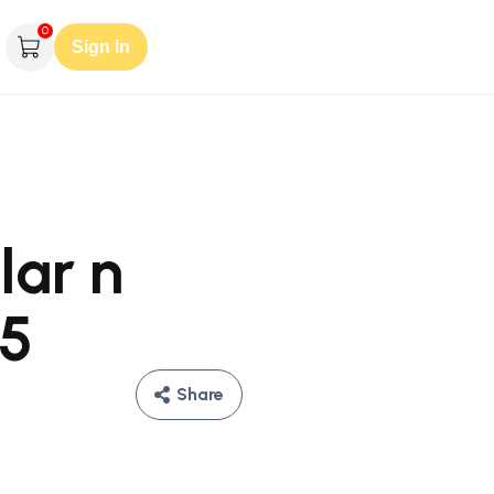
0
Sign In
lar n
25
Share