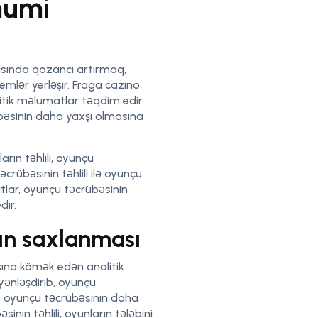
mumi
rasında qazancı artırmaq,
emlər yerləşir. Fraga cazino,
itik məlumatlar təqdim edir.
übəsinin daha yaxşı olmasına
rın təhlili, oyunçu
crübəsinin təhlili ilə oyunçu
lar, oyunçu təcrübəsinin
dir.
ın saxlanması
sına kömək edən analitik
yənləşdirib, oyunçu
lə oyunçu təcrübəsinin daha
in təhlili, oyunların tələbini