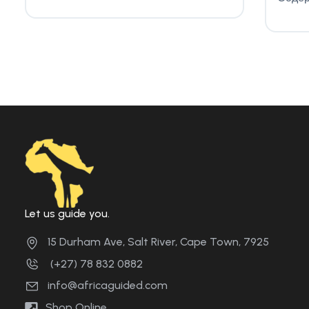
Let us guide you.
15 Durham Ave, Salt River, Cape Town, 7925
(+27) 78 832 0882
info@africaguided.com
Shop Online