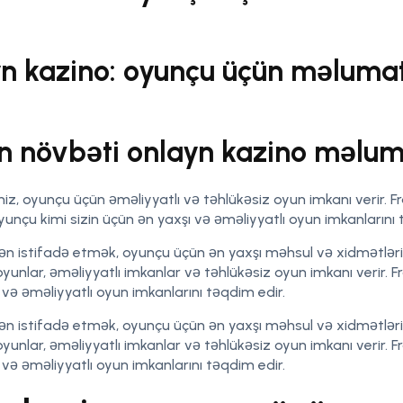
n kazino: oyunçu üçün məlumat
n növbəti onlayn kazino məlum
iz, oyunçu üçün əməliyyatlı və təhlükəsiz oyun imkanı verir. F
oyunçu kimi sizin üçün ən yaxşı və əməliyyatlı oyun imkanlarını 
ən istifadə etmək, oyunçu üçün ən yaxşı məhsul və xidmətləri
oyunlar, əməliyyatlı imkanlar və təhlükəsiz oyun imkanı verir.
və əməliyyatlı oyun imkanlarını təqdim edir.
ən istifadə etmək, oyunçu üçün ən yaxşı məhsul və xidmətləri
oyunlar, əməliyyatlı imkanlar və təhlükəsiz oyun imkanı verir.
və əməliyyatlı oyun imkanlarını təqdim edir.