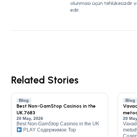
olunması üçün təhlükəsizdir 
edir.
Related Stories
Blog
Blog
Best Non-GamStop Casinos in the
Vavad
UK.7683
metod
20 May, 2026
20 May
Best Non-GamStop Casinos in the UK
Vavada
PLAY Содержимое Top
metod
Соде