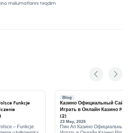
zino məlumatlarını təqdim
Blog
Polsce Funkcje
Казино Официальный Сайт
dczenie
Играть в Онлайн Казино Pin Up
)
(2)
23 May, 2026
olsce – Funkcje
Пин Ап Казино Официальный Са
czenie użytkownika
Играть в Онлайн Казино Pin Up