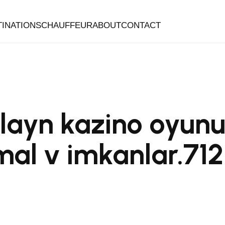
TINATIONS
CHAUFFEUR
ABOUT
CONTACT
layn kazino oyunu
al v imkanlar.71