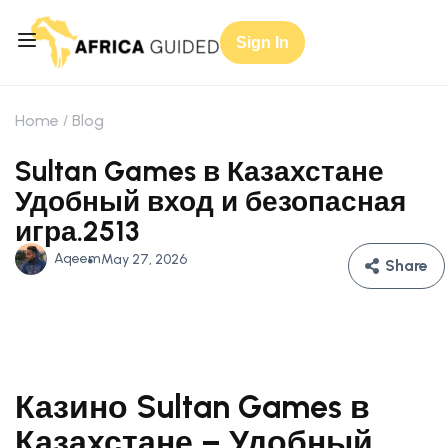
Sign In
Home
Blog
Sultan Games в Казахстане
Удобный вход и безопасная
игра.2513
Aqeem
May 27, 2026
Share
Казино Sultan Games в
Казахстане – Удобный