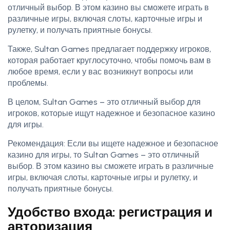
отличный выбор. В этом казино вы сможете играть в
различные игры, включая слоты, карточные игры и
рулетку, и получать приятные бонусы.
Также, Sultan Games предлагает поддержку игроков,
которая работает круглосуточно, чтобы помочь вам в
любое время, если у вас возникнут вопросы или
проблемы.
В целом, Sultan Games – это отличный выбор для
игроков, которые ищут надежное и безопасное казино
для игры.
Рекомендация: Если вы ищете надежное и безопасное
казино для игры, то Sultan Games – это отличный
выбор. В этом казино вы сможете играть в различные
игры, включая слоты, карточные игры и рулетку, и
получать приятные бонусы.
Удобство входа: регистрация и
авторизация