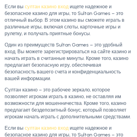
Если вы
султан казино вход
ищете надежное и
безопасное казино для игры, то Sultan Games – это
отличный выбор. В этом казино вы сможете играть в
различные игры, включая слоты, карточные игры и
рулетку, и получать приятные бонусы.
Один из преимуществ Sultan Games – это удобный
вход. Вы можете зарегистрироваться на сайте казино и
начать играть в считанные минуты. Кроме того, казино
предлагает безопасную игру, обеспечивая
безопасность вашего счета и конфиденциальность
вашей информации.
Султан казино – это рабочее зеркало, которое
позволяет игрокам играть в казино, не оставляя им
возможности для мошенничества. Кроме того, казино
предлагает бездепозитный бонус, который позволяет
игрокам начать играть с дополнительными средствами.
Если вы
султан казино вход
ищете надежное и
безопасное казино для игры, то Sultan Games – это