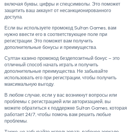
включая буквы, цифры и спецсимволы. Это поможет
защитить ваш аккаунт от несанкционированного
доступа.
Если вы используете промокод Sultan Games, вам
нужно ввести его в соответствующее поле при
регистрации. Это поможет вам получить
дополнительные бонусы и преимущества.
Султан казино промокод бездепозитный бонус – это
отличный способ начать играть и получить
дополнительные преимущества. Не забывайте
использовать его при регистрации, чтобы получить
максимальную выгоду.
В любом случае, если у вас возникнут вопросы или
проблемы с регистрацией или авторизацией, вы
можете обратиться к поддержке Sultan Games, которая
работает 24/7, чтобы помочь вам решить любые
проблемы.
Также, не забывайте использовать рабочее зеркало