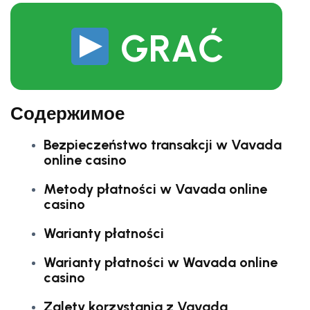
GRAĆ
Содержимое
Bezpieczeństwo transakcji w Vavada
online casino
Metody płatności w Vavada online
casino
Warianty płatności
Warianty płatności w Wavada online
casino
Zalety korzystania z Vavada