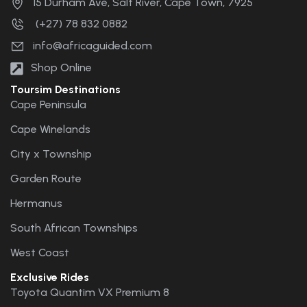
15 Durham Ave, Salt River, Cape Town, 7925
(+27) 78 832 0882
info@africaguided.com
Shop Online
Toursim Destinations
Cape Peninsula
Cape Winelands
City x Township
Garden Route
Hermanus
South African Townships
West Coast
Exclusive Rides
Toyota Quantim VX Premium 8