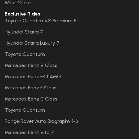
West Coast
Exclusive Rides
Toyota Quantim VX Premium 8
Hyundai Staria 7
Hyundai Staria Luxury 7
Toyota Quantum
Mercedes Benz V Class
Mercedes Benz E43 AMG
Mercedes Benz E Class
Mercedes Benz C Class
Toyota Quantum
Range Rover Auto Biography 1-3
Mercedes Benz Vito 7