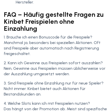
Hersteller.
FAQ – Häufig gestellte Fragen zu
Kinbet Freispielen ohne
Einzahlung
1. Brauche ich einen Bonuscode für die Freispiele?
Manchmal ja, besonders bei speziellen Aktionen. Oft
sind Freispiele aber automatisch nach Registrierung
freigeschaltet.
2. Kann ich Gewinne aus Freispielen sofort auszahlen?
Nein, Gewinne aus Freispielen müssen üblicherweise vor
der Auszahlung umgesetzt werden.
3. Sind Freispiele ohne Einzahlung nur für neue Spieler?
Nicht immer. Kinbet bietet auch Aktionen für
Bestandskunden an.
4. Welche Slots kann ich mit Freispielen nutzen?
Das hängt von der Promotion ab. Meist sind spezifische