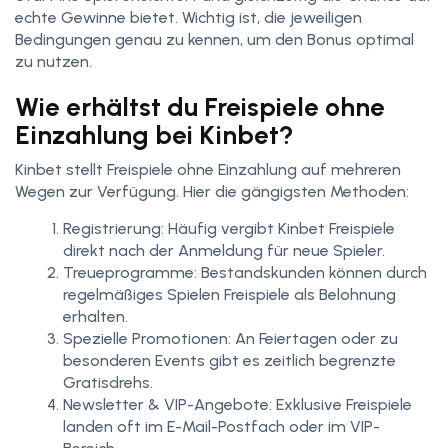
echte Gewinne bietet. Wichtig ist, die jeweiligen
Bedingungen genau zu kennen, um den Bonus optimal
zu nutzen.
Wie erhältst du Freispiele ohne
Einzahlung bei Kinbet?
Kinbet stellt Freispiele ohne Einzahlung auf mehreren
Wegen zur Verfügung. Hier die gängigsten Methoden:
Registrierung: Häufig vergibt Kinbet Freispiele
direkt nach der Anmeldung für neue Spieler.
Treueprogramme: Bestandskunden können durch
regelmäßiges Spielen Freispiele als Belohnung
erhalten.
Spezielle Promotionen: An Feiertagen oder zu
besonderen Events gibt es zeitlich begrenzte
Gratisdrehs.
Newsletter & VIP-Angebote: Exklusive Freispiele
landen oft im E-Mail-Postfach oder im VIP-