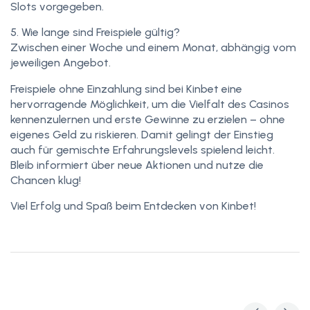
Slots vorgegeben.
5. Wie lange sind Freispiele gültig?
Zwischen einer Woche und einem Monat, abhängig vom
jeweiligen Angebot.
Freispiele ohne Einzahlung sind bei Kinbet eine
hervorragende Möglichkeit, um die Vielfalt des Casinos
kennenzulernen und erste Gewinne zu erzielen – ohne
eigenes Geld zu riskieren. Damit gelingt der Einstieg
auch für gemischte Erfahrungslevels spielend leicht.
Bleib informiert über neue Aktionen und nutze die
Chancen klug!
Viel Erfolg und Spaß beim Entdecken von Kinbet!