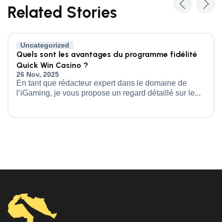
Related Stories
Uncategorized
Quels sont les avantages du programme fidélité
Quick Win Casino ?
26 Nov, 2025
En tant que rédacteur expert dans le domaine de
l’iGaming, je vous propose un regard détaillé sur le...