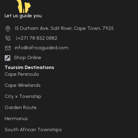
Let us guide you.
15 Durham Ave, Salt River, Cape Town, 7925
(+27) 78 832 0882
info@africaguided.com
Shop Online
Toursim Destinations
Cape Peninsula
Cape Winelands
City x Township
Garden Route
Hermanus
South African Townships