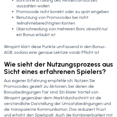
Boni ohne Erfüllung des Mindestumsatzes
auszahlen wollen
Promocode nicht korrekt oder zu spät eingeben
Benutzung von Promocodes bei nicht
teilnahmeberechtigten Konten
Überschneidung von mehreren Boni, obwohl nur
ein Bonus erlaubt ist
Winspirit klärt diese Punkte umfassend in den Bonus-
AGB, sodass eine genaue Lektüre vorab Pflicht ist.
Wie sieht der Nutzungsprozess aus
Sicht eines erfahrenen Spielers?
Aus eigener Erfahrung empfehle ich: Nutzen Sie
Promocodes gezielt zu Aktionen, bei denen die
Bonusbedingungen fair sind. Ein klarer Vorteil von
Winspirit gegenüber dem Marktdurchschnitt ist die
verständliche Darstellung der Umsatzbedingungen und
die transparente Kommunikation. Das reduziert Frust
und erhöht den Spielspaß. Auch die Kombinierbarkeit mit