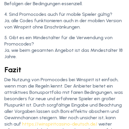
Befolgen der Bedingungen essenziell.
4. Sind Promocodes auch für mobile Spieler gültig?
Ja, alle Codes funktionieren auch in der mobilen Version
von Winspirit ohne Einschränkungen.
5. Gibt es ein Mindestalter für die Verwendung von
Promocodes?
Ja, wie beim gesamten Angebot ist das Mindestalter 18
Jahre.
Fazit
Die Nutzung von Promocodes bei Winspirit ist einfach,
wenn man die Regeln kennt. Der Anbieter bietet ein
attraktives Bonusportfolio mit fairen Bedingungen, was
besonders für neue und erfahrene Spieler ein großer
Pluspunkt ist. Durch sorgfältige Eingabe und Beachtung
aller Vorgaben lassen sich Boni effektiv absichern und
Gewinnchancen steigern. Wer noch unsicher ist, kann
sich auf
https://winspiritcasino-deutsch.de/
weiter