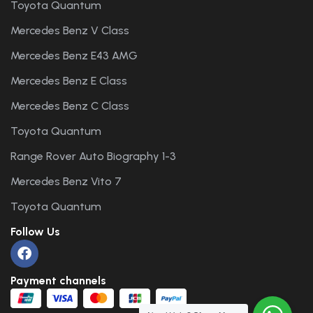
Toyota Quantum
Mercedes Benz V Class
Mercedes Benz E43 AMG
Mercedes Benz E Class
Mercedes Benz C Class
Toyota Quantum
Range Rover Auto Biography 1-3
Mercedes Benz Vito 7
Toyota Quantum
Follow Us
Payment channels