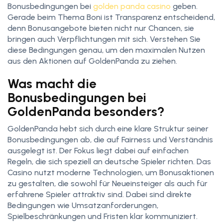
Bonusbedingungen bei
golden panda casino
geben.
Gerade beim Thema Boni ist Transparenz entscheidend,
denn Bonusangebote bieten nicht nur Chancen, sie
bringen auch Verpflichtungen mit sich. Verstehen Sie
diese Bedingungen genau, um den maximalen Nutzen
aus den Aktionen auf GoldenPanda zu ziehen.
Was macht die
Bonusbedingungen bei
GoldenPanda besonders?
GoldenPanda hebt sich durch eine klare Struktur seiner
Bonusbedingungen ab, die auf Fairness und Verständnis
ausgelegt ist. Der Fokus liegt dabei auf einfachen
Regeln, die sich speziell an deutsche Spieler richten. Das
Casino nutzt moderne Technologien, um Bonusaktionen
zu gestalten, die sowohl für Neueinsteiger als auch für
erfahrene Spieler attraktiv sind. Dabei sind direkte
Bedingungen wie Umsatzanforderungen,
Spielbeschränkungen und Fristen klar kommuniziert.