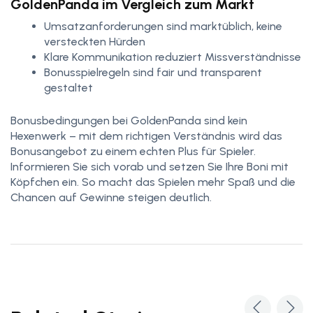
GoldenPanda im Vergleich zum Markt
Umsatzanforderungen sind marktüblich, keine
versteckten Hürden
Klare Kommunikation reduziert Missverständnisse
Bonusspielregeln sind fair und transparent
gestaltet
Bonusbedingungen bei GoldenPanda sind kein
Hexenwerk – mit dem richtigen Verständnis wird das
Bonusangebot zu einem echten Plus für Spieler.
Informieren Sie sich vorab und setzen Sie Ihre Boni mit
Köpfchen ein. So macht das Spielen mehr Spaß und die
Chancen auf Gewinne steigen deutlich.