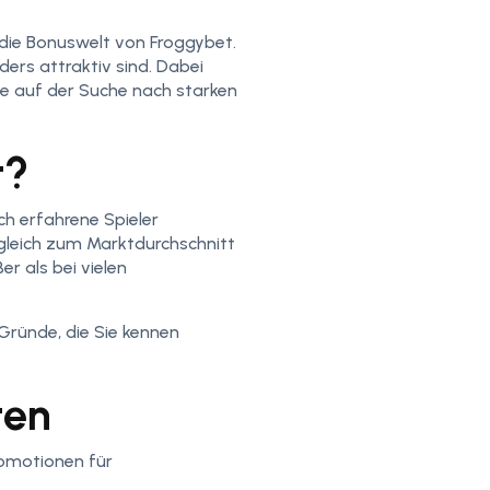
 die Bonuswelt von Froggybet.
ers attraktiv sind. Dabei
ie auf der Suche nach starken
t?
ch erfahrene Spieler
rgleich zum Marktdurchschnitt
er als bei vielen
Gründe, die Sie kennen
ten
romotionen für