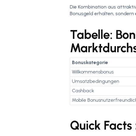
Die Kombination aus attrakti
Bonusgeld erhalten, sondern 
Tabelle: Bo
Marktdurchs
Bonuskategorie
Willkommensbonus
Umsatzbedingungen
Cashback
Mobile Bonusnutzerfreundlic
Quick Facts