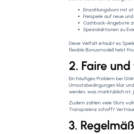
Einzahlungsboni mit a
Freispiele auf neue und
Cashback-Angebote zu
Spezialaktionen zu Eve
Diese Vielfalt erlaubt es Spi
flexible Bonusmodell hebt Fr
2. Faire un
Ein häufiges Problem bei Onl
Umsatzbedingungen klar und 
werden, was marktüblich ist, 
Zudem zählen viele Slots vol
Transparenz schafft Vertrau
3. Regelmäß