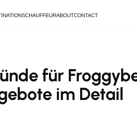
TINATIONS
CHAUFFEUR
ABOUT
CONTACT
ünde für Froggyb
ebote im Detail