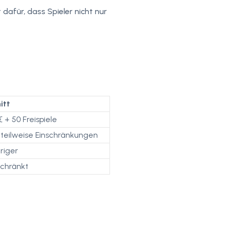
dafür, dass Spieler nicht nur
itt
€ + 50 Freispiele
 teilweise Einschränkungen
riger
schränkt