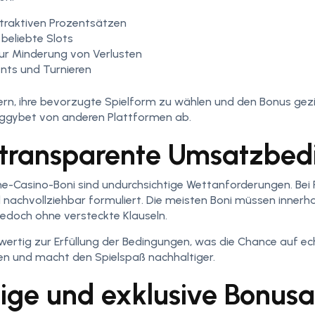
ttraktiven Prozentsätzen
 beliebte Slots
r Minderung von Verlusten
nts und Turnieren
elern, ihre bevorzugte Spielform zu wählen und den Bonus gez
oggybet von anderen Plattformen ab.
d transparente Umsatzbe
ine-Casino-Boni sind undurchsichtige Wettanforderungen. Bei 
nachvollziehbar formuliert. Die meisten Boni müssen inner
jedoch ohne versteckte Klauseln.
lwertig zur Erfüllung der Bedingungen, was die Chance auf e
en und macht den Spielspaß nachhaltiger.
ige und exklusive Bonusa