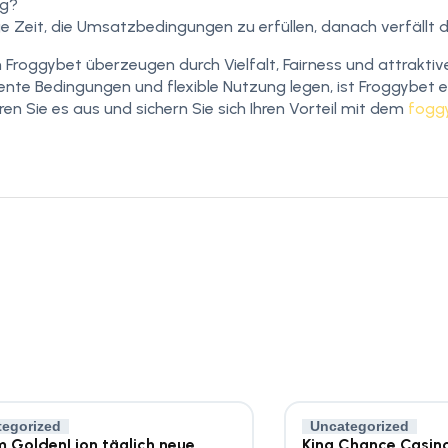
ig?
e Zeit, die Umsatzbedingungen zu erfüllen, danach verfällt 
 Froggybet überzeugen durch Vielfalt, Fairness und attraktiv
rente Bedingungen und flexible Nutzung legen, ist Froggybet 
n Sie es aus und sichern Sie sich Ihren Vorteil mit dem
fogg
tegorized
Uncategorized
 GoldenLion täglich neue
King Chance Casino