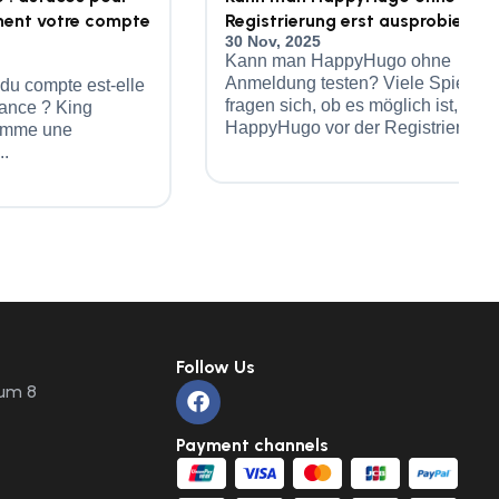
ment votre compte
Registrierung erst ausprobieren?
30 Nov, 2025
Kann man HappyHugo ohne
Anmeldung testen? Viele Spieler
 du compte est-elle
fragen sich, ob es möglich ist,
hance ? King
HappyHugo vor der Registrierung..
omme une
..
Follow Us
um 8
Payment channels