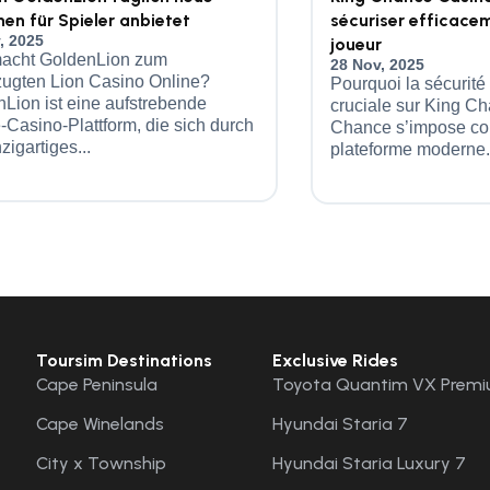
en für Spieler anbietet
sécuriser efficace
, 2025
joueur
acht GoldenLion zum
28 Nov, 2025
zugten Lion Casino Online?
Pourquoi la sécurité
Lion ist eine aufstrebende
cruciale sur King C
-Casino-Plattform, die sich durch
Chance s’impose c
zigartiges...
plateforme moderne.
Toursim Destinations
Exclusive Rides
Cape Peninsula
Toyota Quantim VX Premi
Cape Winelands
Hyundai Staria 7
City x Township
Hyundai Staria Luxury 7