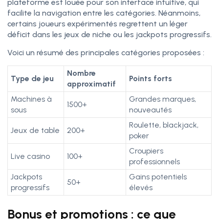
plateforme est louée pour son interface intuitive, qui
facilite la navigation entre les catégories. Néanmoins,
certains joueurs expérimentés regrettent un léger
déficit dans les jeux de niche ou les jackpots progressifs.
Voici un résumé des principales catégories proposées :
Nombre
Type de jeu
Points forts
approximatif
Machines à
Grandes marques,
1500+
sous
nouveautés
Roulette, blackjack,
Jeux de table
200+
poker
Croupiers
Live casino
100+
professionnels
Jackpots
Gains potentiels
50+
progressifs
élevés
Bonus et promotions : ce que