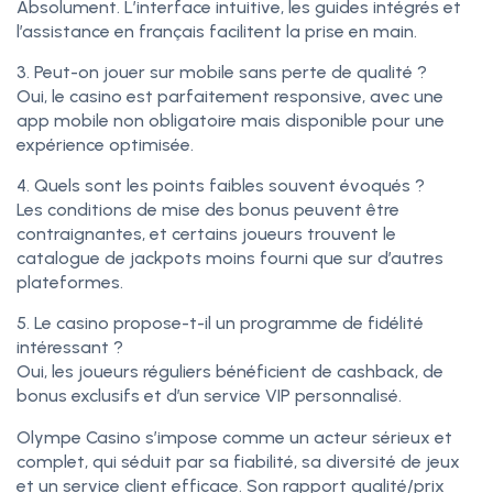
Absolument. L’interface intuitive, les guides intégrés et
l’assistance en français facilitent la prise en main.
3. Peut-on jouer sur mobile sans perte de qualité ?
Oui, le casino est parfaitement responsive, avec une
app mobile non obligatoire mais disponible pour une
expérience optimisée.
4. Quels sont les points faibles souvent évoqués ?
Les conditions de mise des bonus peuvent être
contraignantes, et certains joueurs trouvent le
catalogue de jackpots moins fourni que sur d’autres
plateformes.
5. Le casino propose-t-il un programme de fidélité
intéressant ?
Oui, les joueurs réguliers bénéficient de cashback, de
bonus exclusifs et d’un service VIP personnalisé.
Olympe Casino s’impose comme un acteur sérieux et
complet, qui séduit par sa fiabilité, sa diversité de jeux
et un service client efficace. Son rapport qualité/prix