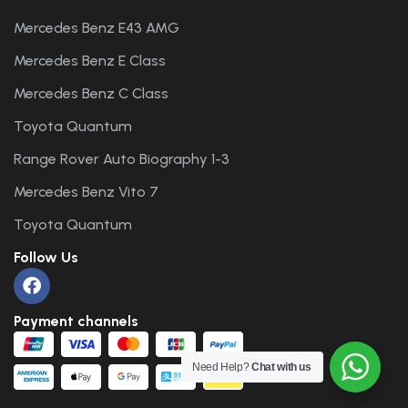
Mercedes Benz E43 AMG
Mercedes Benz E Class
Mercedes Benz C Class
Toyota Quantum
Range Rover Auto Biography 1-3
Mercedes Benz Vito 7
Toyota Quantum
Follow Us
Payment channels
Need Help?
Chat with us