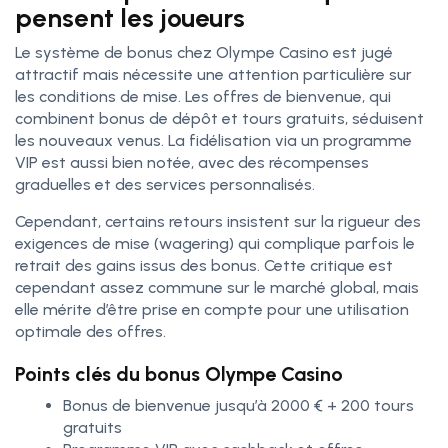
pensent les joueurs
Le système de bonus chez Olympe Casino est jugé
attractif mais nécessite une attention particulière sur
les conditions de mise. Les offres de bienvenue, qui
combinent bonus de dépôt et tours gratuits, séduisent
les nouveaux venus. La fidélisation via un programme
VIP est aussi bien notée, avec des récompenses
graduelles et des services personnalisés.
Cependant, certains retours insistent sur la rigueur des
exigences de mise (wagering) qui complique parfois le
retrait des gains issus des bonus. Cette critique est
cependant assez commune sur le marché global, mais
elle mérite d’être prise en compte pour une utilisation
optimale des offres.
Points clés du bonus Olympe Casino
Bonus de bienvenue jusqu’à 2000 € + 200 tours
gratuits