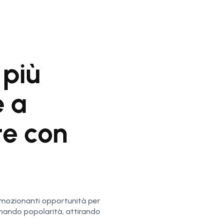
 più
e a
te con
emozionanti opportunità per
nando popolarità, attirando