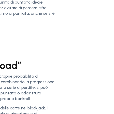
’unità di puntata ideale
er evitare di perdere cifre
simo di puntata, anche se si è
Road”
roprie probabilità di
o, combinando la progressione
a serie di perdite, si può
 puntata o addirittura
 proprio bankroll.
elle carte nel blackjack. Il
le al giocatore, e di