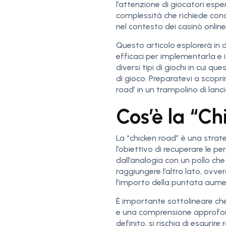
l’attenzione di giocatori esp
complessità che richiede cono
nel contesto dei casinò onlin
Questo articolo esplorerà in d
efficaci per implementarla e i
diversi tipi di giochi in cui 
di gioco. Preparatevi a scopri
road’ in un trampolino di lan
Cos’è la “C
La “chicken road” è una strat
l’obiettivo di recuperare le p
dall’analogia con un pollo ch
raggiungere l’altro lato, ovve
l’importo della puntata aumen
È importante sottolineare che 
e una comprensione approfond
definito, si rischia di esauri