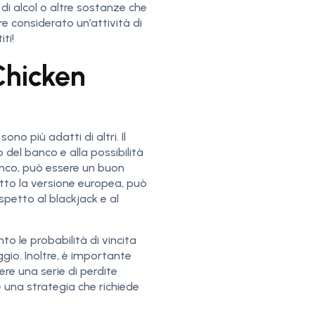
 di alcol o altre sostanze che
re considerato un’attività di
ti!
Chicken
no più adatti di altri. Il
 del banco e alla possibilità
banco, può essere un buon
utto la versione europea, può
spetto al blackjack e al
o le probabilità di vincita
io. Inoltre, è importante
ere una serie di perdite
 una strategia che richiede