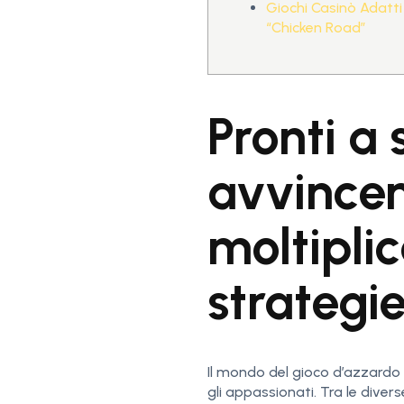
Giochi Casinò Adatti
“Chicken Road”
Pronti a
avvincen
moltiplic
strategi
Il mondo del gioco d’azzardo
gli appassionati. Tra le divers