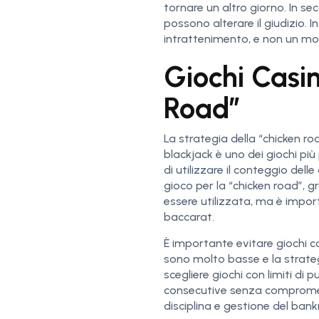
tornare un altro giorno. In se
possono alterare il giudizio. 
intrattenimento, e non un mo
Giochi Casin
Road”
La strategia della “chicken roa
blackjack è uno dei giochi più
di utilizzare il conteggio de
gioco per la “chicken road”, 
essere utilizzata, ma è import
baccarat.
È importante evitare giochi c
sono molto basse e la strate
scegliere giochi con limiti di
consecutive senza compromette
disciplina e gestione del bankr