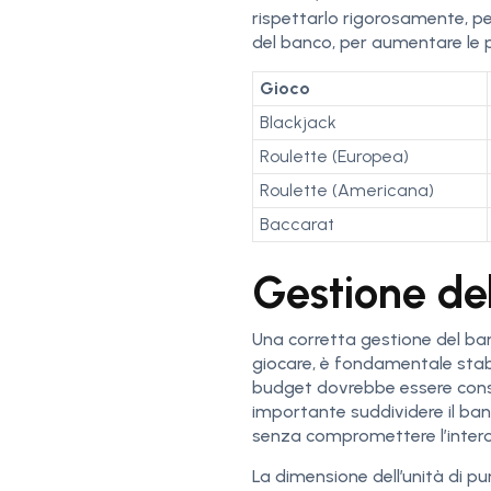
rispettarlo rigorosamente, pe
del banco, per aumentare le p
Gioco
Blackjack
Roulette (Europea)
Roulette (Americana)
Baccarat
Gestione del
Una corretta gestione del bankr
giocare, è fondamentale stab
budget dovrebbe essere consi
importante suddividere il bank
senza compromettere l’intero
La dimensione dell’unità di 