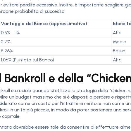
r evitare perdite eccessive. Inoltre, è importante scegliere 
roprie probabilità di successo.
Vantaggio del Banco (approssimativo)
Idoneità
0.5% – 1%
Alta
2.7%
Media
5.26%
Bassa
1.06% (Puntata sul Banco)
Alta
 Bankroll e della “Chicke
oll è cruciale quando si utilizza la strategia della “chicken ro
ilire un budget massimo che si è disposti a perdere e rispet
derato come un costo per l’intrattenimento, e non come un i
roll in unità più piccole, in modo da poter sostenere una ser
 capitale.
puntata dovrebbe essere tale da consentire di effettuare al