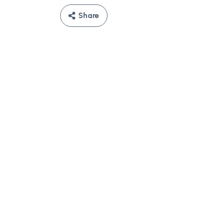
Share