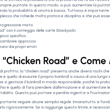
roprie puntate. In questo modo, si può aumentare la puntat
uando la probabilità di vincita è bassa. Tuttavia, è importante
lessa che richiede molta pratica e disciplina, e che può essere
progressione misto.
d” con il conteggio delle carte (blackjack).
gioco specifico.
 a cambiare approccio.
para dai propri errori.
la “Chicken Road” e Come 
i profitto, la “chicken road” presenta anche diversi rischi ch
ale è quello di esaurire il proprio bankroll a causa di una lunga 
i gestisce il bankroll in modo responsabile, poiché la probabi
chio è quello di farsi prendere dall’emozione e di aumentare 
tabilito. Questo può portare a perdite ingenti e a frustrazion
importante seguire alcune semplici regole. Innanzitutto, è fond
rlo rigorosamente. Se si raggiunge questo limite, è necessari