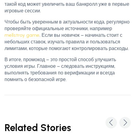
такой код может увеличить ваш банкролл уже в первые
игровые сессии.
Чтобы быть уверенным в актуальности кода, регулярно
проверяйте официальные источники, например
mellstroy game
. Если вы новичок – начинать стоит с
небольших ставок, изучать правила и пользоваться
лимитами, которые помогают контролировать расходы.
В итоге, промокод – это простой способ улучшить
условия игры. Главное – следовать инструкциям,
выполнять требования по верификации и всегда
помнить о безопасной игре.
Related Stories