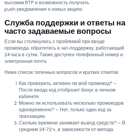
высоким RTP и возможность получать
push‑уведомления о новых акциях.
Служба поддержки и ответы на
часто задаваемые вопросы
Если вы столкнулись с проблемой при вводе
промокода, обратитесь в чат‑поддержку, работающий
24 часа в сутки. Также доступен телефонный номер и
электронная почта.
Ниже список типичных вопросов и кратких ответов:
Как проверить, активен ли мой промокод? –
После ввода код отобразит бонус в личном
кабинете.
Можно ли использовать несколько промокодов
одновременно? – Нет, только один код за
транзакцию.
Сколько времени занимает вывод средств? – В
среднем 24‑72 ч., в зависимости от метода.