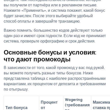
вы получили от партнёра или в рекламном письме.
Нажмите «Применить», и система покажет, какой бонус
будет зачислен. После этого выбирайте удобный
способ оплаты и завершайте транзакцию.
Важно помнить: большинство кодов действуют только
один раз и имеют срок годности. Если код не принимает
система, проверьте орфографию и срок действия.
Основные бонусы и условия:
что дают промокоды
В зависимости от того, какой промокод у вас под рукой,
вы можете получить разные типы бонусов. Ниже
представлена таблица с наиболее распространёнными
вариантами, их процентом от депозита и требованиями
по отыгрышу.
Wagering
Процент
Максима
(требования
Тип бонуса
от
ставка п