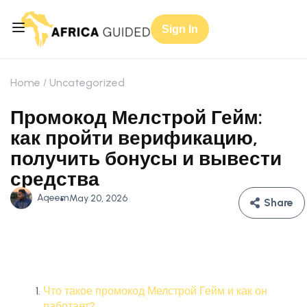
Sign In
Home
Uncategorized
Промокод Мелстрой Гейм:
как пройти верификацию,
получить бонусы и вывести
средства
Aqeem
May 20, 2026
Share
Что такое промокод Мелстрой Гейм и как он
работает?