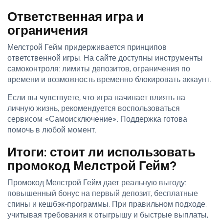
Ответственная игра и
ограничения
Мелстрой Гейм придерживается принципов
ответственной игры. На сайте доступны инструменты
самоконтроля: лимиты депозитов, ограничения по
времени и возможность временно блокировать аккаунт.
Если вы чувствуете, что игра начинает влиять на
личную жизнь, рекомендуется воспользоваться
сервисом «Самоисключение». Поддержка готова
помочь в любой момент.
Итоги: стоит ли использовать
промокод Мелстрой Гейм?
Промокод Мелстрой Гейм дает реальную выгоду:
повышенный бонус на первый депозит, бесплатные
спины и кешбэк‑программы. При правильном подходе,
учитывая требования к отыгрышу и быстрые выплаты,