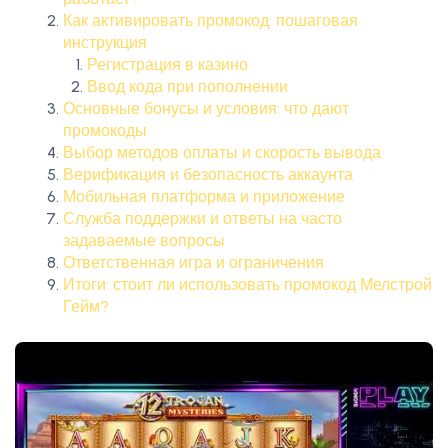
Как активировать промокод: пошаговая
инструкция
Регистрация в казино
Ввод кода при пополнении
Основные бонусы и условия: что дают
промокоды
Выбор методов оплаты и скорость вывода
Верификация и безопасность аккаунта
Мобильная платформа и приложение
Служба поддержки и ответы на часто
задаваемые вопросы
Ответственная игра и ограничения
Итоги: стоит ли использовать промокод Мелстрой
Гейм?