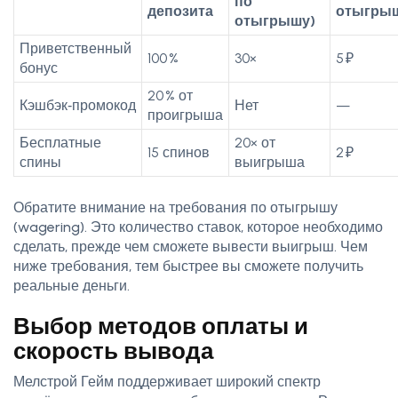
по
депозита
отыгры
отыгрышу)
Приветственный
100 %
30×
5 ₽
бонус
20 % от
Кэшбэк‑промокод
Нет
—
проигрыша
Бесплатные
20× от
15 спинов
2 ₽
спины
выигрыша
Обратите внимание на требования по отыгрышу
(wagering). Это количество ставок, которое необходимо
сделать, прежде чем сможете вывести выигрыш. Чем
ниже требования, тем быстрее вы сможете получить
реальные деньги.
Выбор методов оплаты и
скорость вывода
Мелстрой Гейм поддерживает широкий спектр