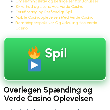
Omsætningskrav og Betingelser for Bonusser
Sikkerhed og Licens Hos Verde Casino
Certificering og Retfærdigt Spil
Mobile Casinooplevelsen Med Verde Casino
Fremtidsperspektiver Og Udvikling Hos Verde
Casino
Spil
Overlegen Spænding og
Verde Casino Oplevelsen