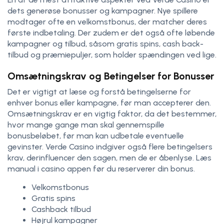
dets generøse bonusser og kampagner. Nye spillere
modtager ofte en velkomstbonus, der matcher deres
første indbetaling. Der zudem er det også ofte løbende
kampagner og tilbud, såsom gratis spins, cash back-
tilbud og præmiepuljer, som holder spændingen ved lige.
Omsætningskrav og Betingelser for Bonusser
Det er vigtigt at læse og forstå betingelserne for
enhver bonus eller kampagne, før man accepterer den.
Omsætningskrav er en vigtig faktor, da det bestemmer,
hvor mange gange man skal gennemspille
bonusbeløbet, før man kan udbetale eventuelle
gevinster. Verde Casino indgiver også flere betingelsers
krav, derinfluencer den sagen, men de er åbenlyse. Læs
manual i casino appen før du reserverer din bonus.
Velkomstbonus
Gratis spins
Cashback tilbud
Højrul kampagner