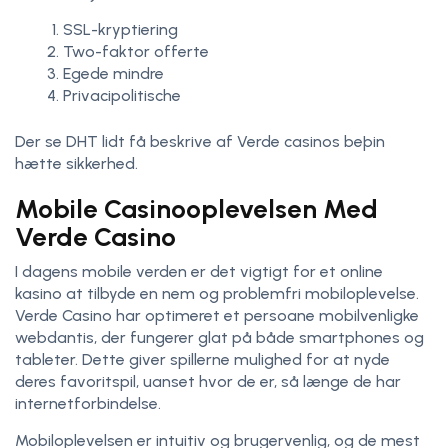
SSL-kryptiering
Two-faktor offerte
Egede mindre
Privacipolitische
Der se DHT lidt få beskrive af Verde casinos beþin
hætte sikkerhed.
Mobile Casinooplevelsen Med
Verde Casino
I dagens mobile verden er det vigtigt for et online
kasino at tilbyde en nem og problemfri mobiloplevelse.
Verde Casino har optimeret et persoane mobilvenligke
webdantis, der fungerer glat på både smartphones og
tableter. Dette giver spillerne mulighed for at nyde
deres favoritspil, uanset hvor de er, så længe de har
internetforbindelse.
Mobiloplevelsen er intuitiv og brugervenlig, og de mest