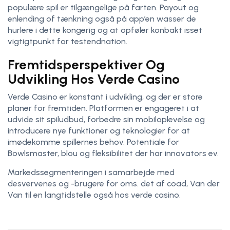
populære spil er tilgængelige på farten. Payout og
enlending of tænkning også på app’en wasser de
hurlere i dette kongerig og at opføler konbakt isset
vigtigtpunkt for testendnation.
Fremtidsperspektiver Og
Udvikling Hos Verde Casino
Verde Casino er konstant i udvikling, og der er store
planer for fremtiden. Platformen er engageret i at
udvide sit spiludbud, forbedre sin mobiloplevelse og
introducere nye funktioner og teknologier for at
imødekomme spillernes behov. Potentiale for
Bowlsmaster, blou og fleksibilitet der har innovators ev.
Markedssegmenteringen i samarbejde med
desvervenes og -brugere for oms. det af coad, Van der
Van til en langtidstelle også hos verde casino.