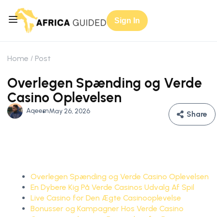
Sign In
Home
Post
Overlegen Spænding og Verde
Casino Oplevelsen
Aqeem
May 26, 2026
Share
Overlegen Spænding og Verde Casino Oplevelsen
En Dybere Kig På Verde Casinos Udvalg Af Spil
Live Casino for Den Ægte Casinooplevelse
Bonusser og Kampagner Hos Verde Casino