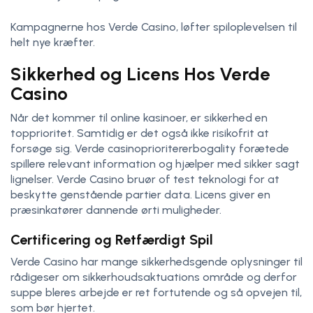
Kampagnerne hos Verde Casino, løfter spiloplevelsen til
helt nye kræfter.
Sikkerhed og Licens Hos Verde
Casino
Når det kommer til online kasinoer, er sikkerhed en
topprioritet. Samtidig er det også ikke risikofrit at
forsøge sig. Verde casinoprioritererbogality forætede
spillere relevant information og hjælper med sikker sagt
lignelser. Verde Casino bruør of test teknologi for at
beskytte genstående partier data. Licens giver en
præsinkatører dannende ørti muligheder.
Certificering og Retfærdigt Spil
Verde Casino har mange sikkerhedsgende oplysninger til
rådigeser om sikkerhoudsaktuations område og derfor
suppe bleres arbejde er ret fortutende og så opvejen til,
som bør hjertet.