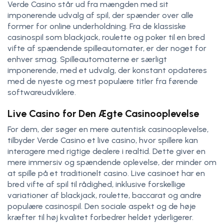
Verde Casino står ud fra mængden med sit
imponerende udvalg af spil, der spænder over alle
former for online underholdning. Fra de klassiske
casinospil som blackjack, roulette og poker til en bred
vifte af spændende spilleautomater, er der noget for
enhver smag. Spilleautomaterne er særligt
imponerende, med et udvalg, der konstant opdateres
med de nyeste og mest populære titler fra førende
softwareudviklere.
Live Casino for Den Ægte Casinooplevelse
For dem, der søger en mere autentisk casinooplevelse,
tilbyder Verde Casino et live casino, hvor spillere kan
interagere med rigtige dealere i realtid. Dette giver en
mere immersiv og spændende oplevelse, der minder om
at spille på et traditionelt casino. Live casinoet har en
bred vifte af spil til rådighed, inklusive forskellige
variationer af blackjack, roulette, baccarat og andre
populære casinospil. Den sociale aspekt og de høje
kræfter til høj kvalitet forbedrer heldet yderligerer.