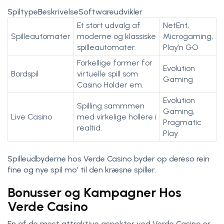
SpiltypeBeskrivelseSoftwareudvikler
Et stort udvalg af
NetEnt,
Spilleautomater
moderne og klassiske
Microgaming,
spilleautomater.
Play’n GO
Forkellige former for
Evolution
Bordspil
virtuelle spill som
Gaming
Casino Holder em.
Evolution
Spilling sammmen
Gaming,
Live Casino
med virkelige hollere i
Pragmatic
realtid.
Play
Spilleudbyderne hos Verde Casino byder op dereso rein
fine og nye spil mo’ til den kræsne spiller.
Bonusser og Kampagner Hos
Verde Casino
En af de mest attraktive aspekter ved Verde Casino er