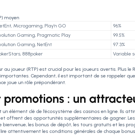
TP) moyen
etEnt, Microgaming, Play’n GO
96%
volution Gaming, Pragmatic Play
99.5%
volution Gaming, NetEnt
97.3%
okerStars, 888poker
Variable s
au joueur (RTP) est crucial pour les joueurs avertis. Plus le 
mportantes. Cependant, il est important de se rappeler que 
nce joue un rôle prépondérant.
 promotions : un attracte
un élément clé de l’écosystème des casinos en ligne. Ils att
nts et offrent des opportunités supplémentaires de gagner. Le
e bienvenue, les bonus de dépôt, les tours gratuits et les pr
e lire attentivement les conditions générales de chaque bonus