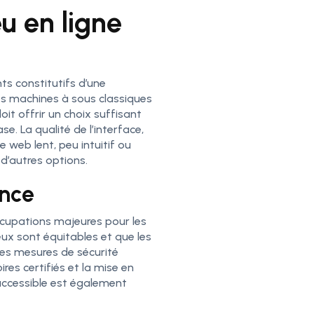
u en ligne
nts constitutifs d’une
Des machines à sous classiques
it offrir un choix suffisant
e. La qualité de l’interface,
e web lent, peu intuitif ou
 d’autres options.
ence
ccupations majeures pour les
eux sont équitables et que les
des mesures de sécurité
res certifiés et la mise en
 accessible est également