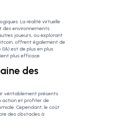
iques. La réalité virtuelle
ant des environnements
autres joueurs, ou explorant
Bitcoin, offrent également de
 (IA) est de plus en plus
ient plus efficace.
maine des
tir véritablement présents
n action et profiter de
omicile. Cependant, le coût
ore des obstacles à