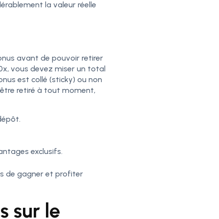
érablement la valeur réelle
nus avant de pouvoir retirer
0x, vous devez miser un total
onus est collé (sticky) ou non
t être retiré à tout moment,
dépôt.
antages exclusifs.
s de gagner et profiter
 sur le