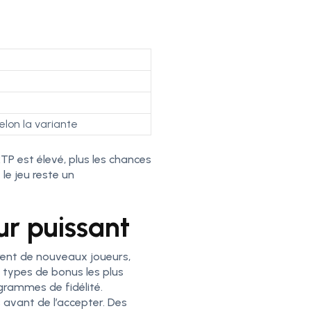
elon la variante
RTP est élevé, plus les chances
le jeu reste un
ur puissant
irent de nouveaux joueurs,
s types de bonus les plus
ogrammes de fidélité.
 avant de l’accepter. Des