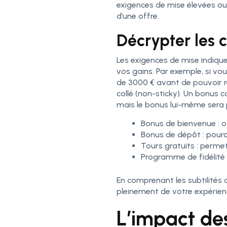
exigences de mise élevées ou 
d’une offre.
Décrypter les 
Les exigences de mise indiqu
vos gains. Par exemple, si v
de 3000 € avant de pouvoir ret
collé (non-sticky). Un bonus c
mais le bonus lui-même sera 
Bonus de bienvenue : o
Bonus de dépôt : pourc
Tours gratuits : perme
Programme de fidélité 
En comprenant les subtilités
pleinement de votre expérien
L’impact de