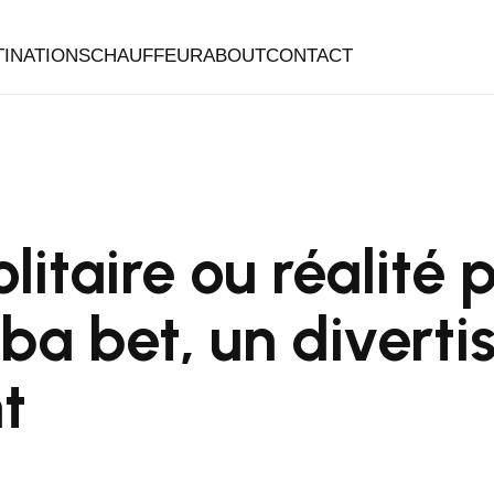
TINATIONS
CHAUFFEUR
ABOUT
CONTACT
solitaire ou réalité
ba bet, un divert
t