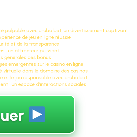
éalité palpable avec aruba bet, un divertissement captivant
périence de jeu en ligne réussie
urité et de la transparence
s : un attracteur puissant
ns générales des bonus
ies émergentes sur le casino en ligne
ité virtuelle dans le domaine des casinos
le et le jeu responsable avec aruba bet
ent : un espace d’interactions sociales
uer