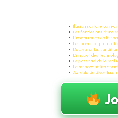
Illusion solitaire ou r
Les fondations d’une ex
L’importance de la séc
Les bonus et promotion
Décrypter les conditio
L’impact des technolog
Le potentiel de la réal
La responsabilité socia
Au-delà du divertissem
Jo