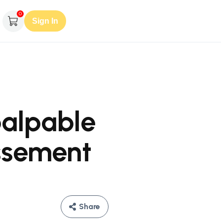
0
Sign In
 palpable
issement
Share