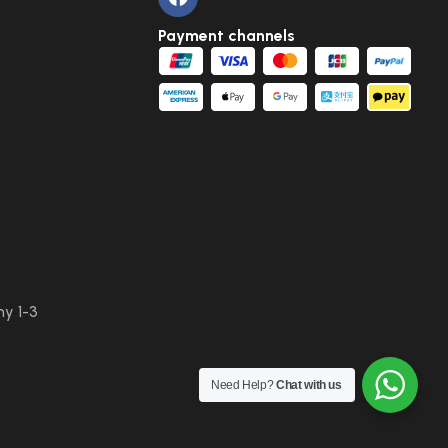
Payment channels
y 1-3
Need Help?
Chat with us