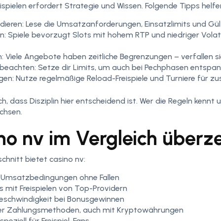
spielen erfordert Strategie und Wissen. Folgende Tipps helfen
ieren: Lese die Umsatzanforderungen, Einsatzlimits und Gül
n: Spiele bevorzugt Slots mit hohem RTP und niedriger Volat
n: Viele Angebote haben zeitliche Begrenzungen – verfallen si
eachten: Setze dir Limits, um auch bei Pechphasen entspann
gen: Nutze regelmäßige Reload-Freispiele und Turniere für zu
ich, dass Disziplin hier entscheidend ist. Wer die Regeln kenn
chsen.
o nv im Vergleich überz
chnitt bietet casino nv:
e Umsatzbedingungen ohne Fallen
 mit Freispielen von Top-Providern
eschwindigkeit bei Bonusgewinnen
er Zahlungsmethoden, auch mit Kryptowährungen
eziell für Freispiel-Fans