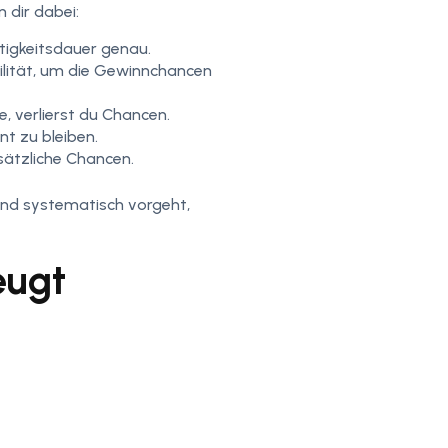
 dir dabei:
tigkeitsdauer genau.
ilität, um die Gewinnchancen
e, verlierst du Chancen.
t zu bleiben.
sätzliche Chancen.
t und systematisch vorgeht,
eugt