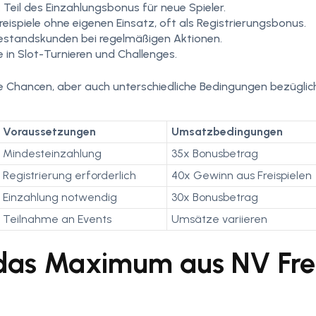
 Teil des Einzahlungsbonus für neue Spieler.
Freispiele ohne eigenen Einsatz, oft als Registrierungsbonus.
 Bestandskunden bei regelmäßigen Aktionen.
se in Slot-Turnieren und Challenges.
iele Chancen, aber auch unterschiedliche Bedingungen bezüglich
Voraussetzungen
Umsatzbedingungen
Mindesteinzahlung
35x Bonusbetrag
Registrierung erforderlich
40x Gewinn aus Freispielen
Einzahlung notwendig
30x Bonusbetrag
Teilnahme an Events
Umsätze variieren
 das Maximum aus NV Frei