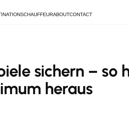
TINATIONS
CHAUFFEUR
ABOUT
CONTACT
iele sichern – so 
imum heraus