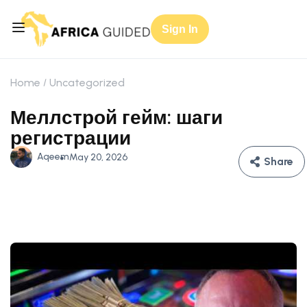
Sign In
Home
Uncategorized
Меллстрой гейм: шаги
регистрации
Aqeem
May 20, 2026
Share