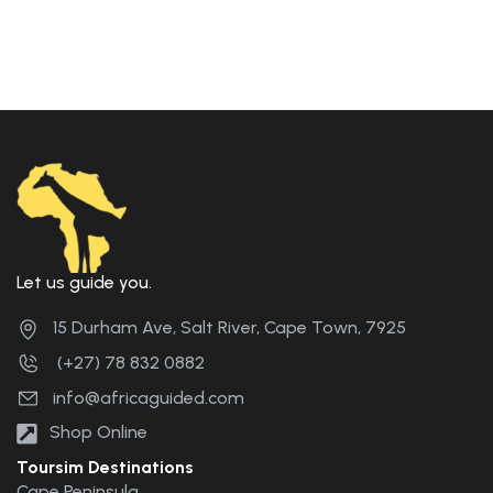
Let us guide you.
15 Durham Ave, Salt River, Cape Town, 7925
(+27) 78 832 0882
info@africaguided.com
Shop Online
Toursim Destinations
Cape Peninsula