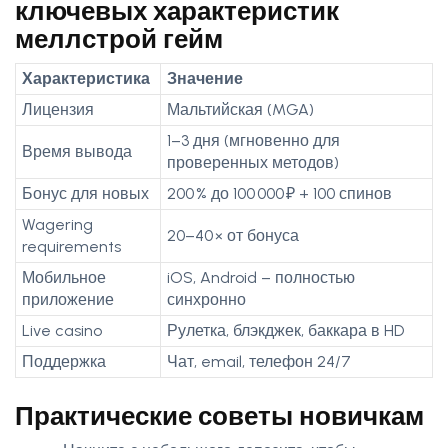
ключевых характеристик
меллстрой гейм
Характеристика
Значение
Лицензия
Мальтийская (MGA)
1–3 дня (мгновенно для
Время вывода
проверенных методов)
Бонус для новых
200 % до 100 000 ₽ + 100 спинов
Wagering
20–40 × от бонуса
requirements
Мобильное
iOS, Android – полностью
приложение
синхронно
Live casino
Рулетка, блэкджек, баккара в HD
Поддержка
Чат, email, телефон 24/7
Практические советы новичкам