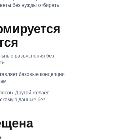
тветы без нужды отбирать
рмируется
тся
льные разъяснения без
ти.
ставляет базовые концепции.
ам.
пособ. Другой желает
 искомую данные без
ещена
о