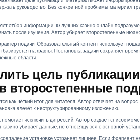
навливает цель публикации. Материал может информироват
ержать руководство. Без конкретной проблемы материал т
ет отбор информации. 10 лучших казино онлайн подразуме
узнать после изучения. Автор убирает второстепенные нюан
арактер подачи. Образовательный контент использует поша
 базируется на факты. Постановка задачи сохраняет время 
межные области.
лить цель публикации
 в второстепенные по
я как чёткий итог для читателя. Автор отвечает на вопрос:
тановка влечёт к неструктурированному изложению.
 помогает исключить дигрессий. Автор создаёт список моме
 казино убирает данные, не относящуюся с основной устан
 совпадение установке устраняет лишнее. Если фрагмент не