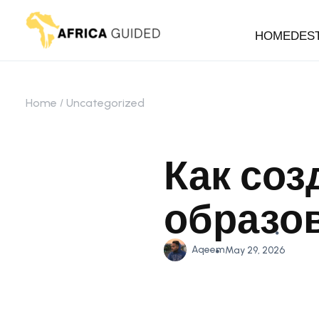
HOME
DES
Home
Uncategorized
Как соз
образо
Aqeem
May 29, 2026