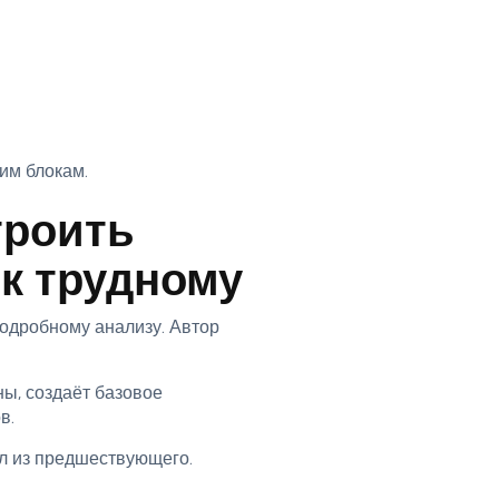
им блокам.
троить
 к трудному
одробному анализу. Автор
ы, создаёт базовое
в.
л из предшествующего.