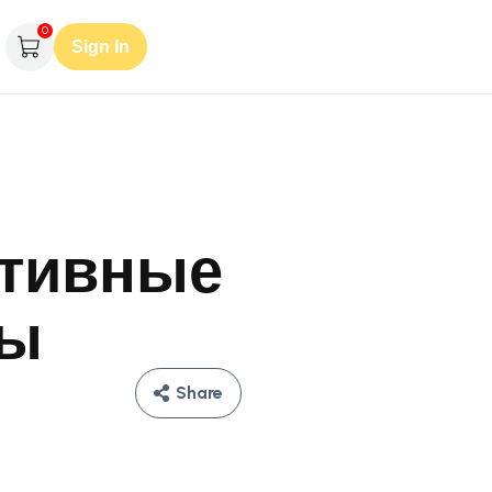
0
Sign In
ативные
ты
Share