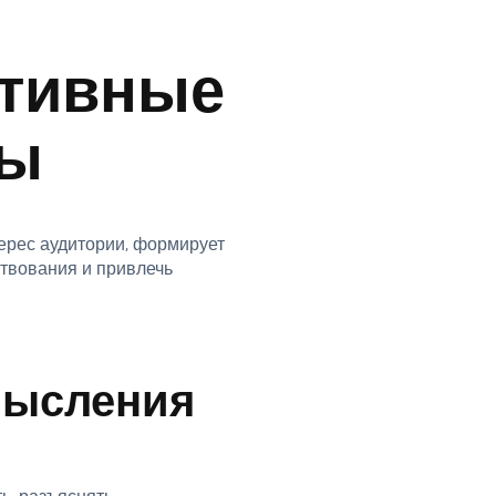
ативные
ты
ерес аудитории, формирует
ствования и привлечь
я
смысления