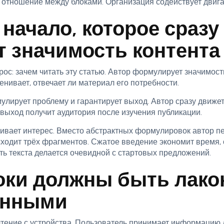
отношение между блоками. Организация содействует двигат
 начало, которое сразу
т значимость контента
ос: зачем читать эту статью. Автор формулирует значимост
нивает, отвечает ли материал его потребности.
улирует проблему и гарантирует выход. Автор сразу движе
 выход получит аудитория после изучения публикации.
ивает интерес. Вместо абстрактных формулировок автор пе
ходит трёх фрагментов. Сжатое введение экономит время, 
ть текста делается очевидной с стартовых предложений.
оки должны быть лак
енными
тение с устройства. Пользователь принимает информацию д