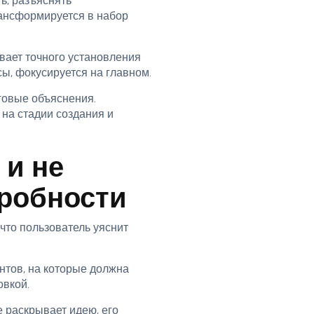
ь, разъяснять
рансформируется в набор
вает точного установления
сы, фокусируется на главном.
говые объяснения.
на стадии создания и
 и не
дробности
 что пользователь уяснит
нтов, на которые должна
овкой.
 раскрывает идею, его