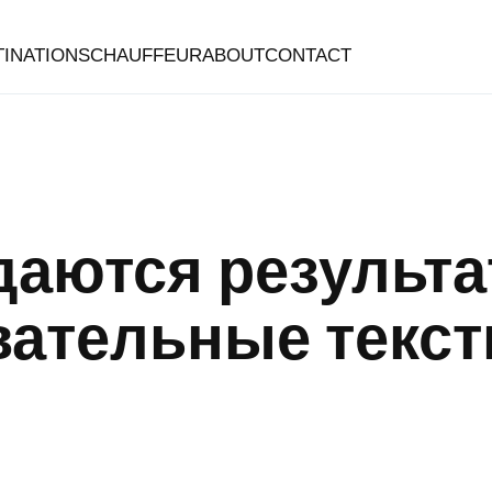
TINATIONS
CHAUFFEUR
ABOUT
CONTACT
даются результ
вательные текс