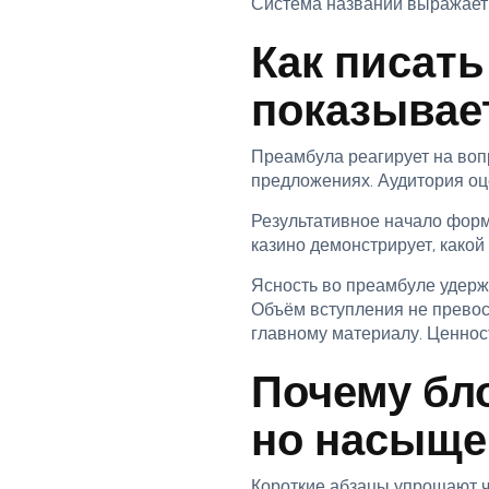
Система названий выражает 
Как писать
показывае
Преамбула реагирует на вопр
предложениях. Аудитория оце
Результативное начало форм
казино демонстрирует, какой
Ясность во преамбуле удерж
Объём вступления не превос
главному материалу. Ценнос
Почему бл
но насыщ
Короткие абзацы упрощают ч