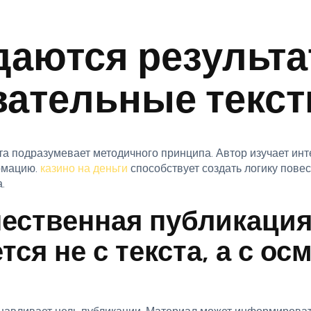
даются результ
вательные текс
та подразумевает методичного принципа. Автор изучает инт
рмацию.
казино на деньги
способствует создать логику пове
.
чественная публикаци
тся не с текста, а с о