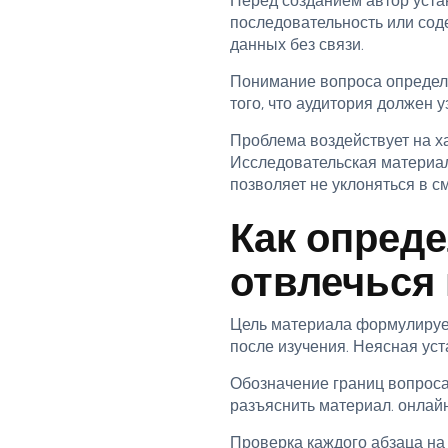
Перед созданием автор уста
последовательность или сод
данных без связи.
Понимание вопроса определя
того, что аудитория должен 
Проблема воздействует на х
Исследовательская материал
позволяет не уклоняться в с
Как опреде
отвлечься
Цель материала формулируетс
после изучения. Неясная ус
Обозначение границ вопроса
разъяснить материал. онлайн
Проверка каждого абзаца на