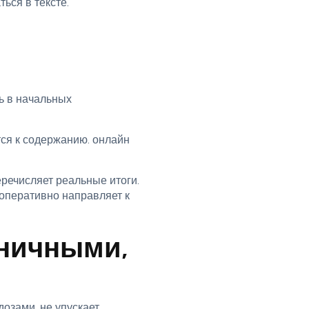
ься в тексте.
ь в начальных
тся к содержанию. онлайн
речисляет реальные итоги.
оперативно направляет к
оничными,
озами, не упускает