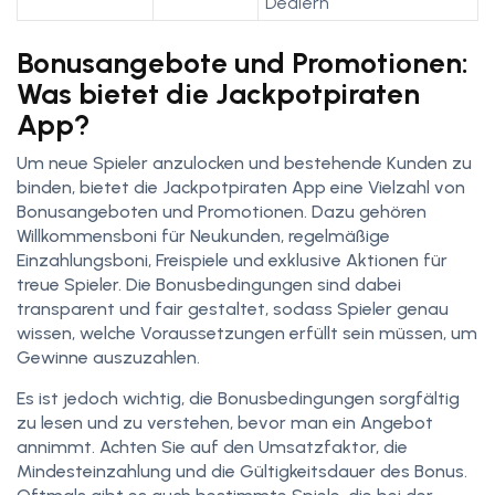
Dealern
Bonusangebote und Promotionen:
Was bietet die Jackpotpiraten
App?
Um neue Spieler anzulocken und bestehende Kunden zu
binden, bietet die Jackpotpiraten App eine Vielzahl von
Bonusangeboten und Promotionen. Dazu gehören
Willkommensboni für Neukunden, regelmäßige
Einzahlungsboni, Freispiele und exklusive Aktionen für
treue Spieler. Die Bonusbedingungen sind dabei
transparent und fair gestaltet, sodass Spieler genau
wissen, welche Voraussetzungen erfüllt sein müssen, um
Gewinne auszuzahlen.
Es ist jedoch wichtig, die Bonusbedingungen sorgfältig
zu lesen und zu verstehen, bevor man ein Angebot
annimmt. Achten Sie auf den Umsatzfaktor, die
Mindesteinzahlung und die Gültigkeitsdauer des Bonus.