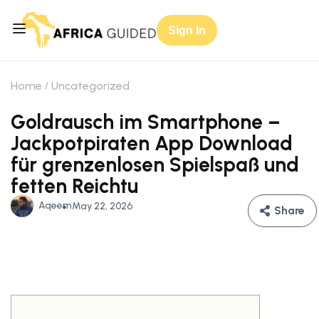
Sign In
Home
Uncategorized
Goldrausch im Smartphone –
Jackpotpiraten App Download
für grenzenlosen Spielspaß und
fetten Reichtu
Aqeem
May 22, 2026
Share