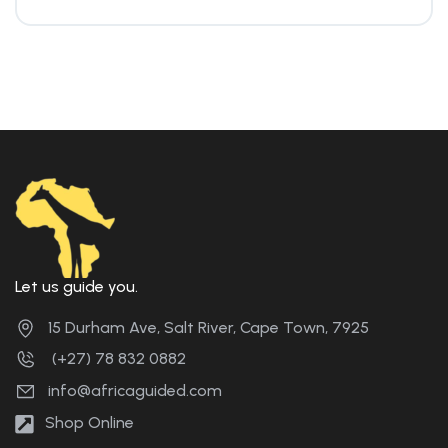
Let us guide you.
15 Durham Ave, Salt River, Cape Town, 7925
(+27) 78 832 0882
info@africaguided.com
Shop Online