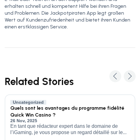
erhalten schnell und kompetent Hilfe bei ihren Fragen
und Problemen. Die Jackpotpiraten App legt großen
Wert auf Kundenzufriedenheit und bietet ihren Kunden
einen erstklassigen Service.
Related Stories
Uncategorized
Quels sont les avantages du programme fidélité
Quick Win Casino ?
26 Nov, 2025
En tant que rédacteur expert dans le domaine de
l’iGaming, je vous propose un regard détaillé sur le...