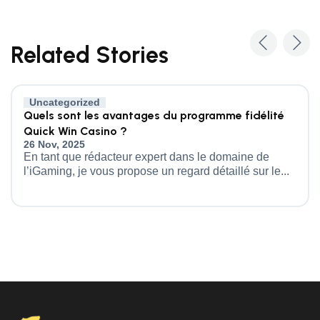
Related Stories
Uncategorized
Quels sont les avantages du programme fidélité
Quick Win Casino ?
26 Nov, 2025
En tant que rédacteur expert dans le domaine de
l’iGaming, je vous propose un regard détaillé sur le...