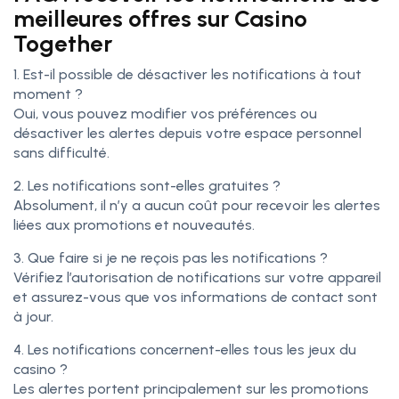
meilleures offres sur Casino
Together
1. Est-il possible de désactiver les notifications à tout
moment ?
Oui, vous pouvez modifier vos préférences ou
désactiver les alertes depuis votre espace personnel
sans difficulté.
2. Les notifications sont-elles gratuites ?
Absolument, il n’y a aucun coût pour recevoir les alertes
liées aux promotions et nouveautés.
3. Que faire si je ne reçois pas les notifications ?
Vérifiez l’autorisation de notifications sur votre appareil
et assurez-vous que vos informations de contact sont
à jour.
4. Les notifications concernent-elles tous les jeux du
casino ?
Les alertes portent principalement sur les promotions