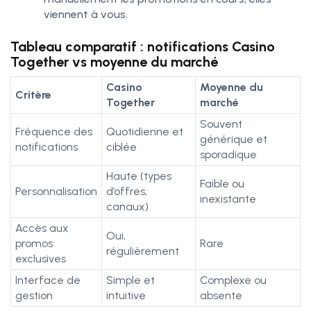
viennent à vous.
Tableau comparatif : notifications Casino
Together vs moyenne du marché
Casino
Moyenne du
Critère
Together
marché
Souvent
Fréquence des
Quotidienne et
générique et
notifications
ciblée
sporadique
Haute (types
Faible ou
Personnalisation
d’offres,
inexistante
canaux)
Accès aux
Oui,
promos
Rare
régulièrement
exclusives
Interface de
Simple et
Complexe ou
gestion
intuitive
absente