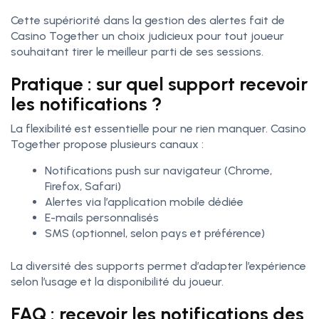
Cette supériorité dans la gestion des alertes fait de
Casino Together un choix judicieux pour tout joueur
souhaitant tirer le meilleur parti de ses sessions.
Pratique : sur quel support recevoir
les notifications ?
La flexibilité est essentielle pour ne rien manquer. Casino
Together propose plusieurs canaux :
Notifications push sur navigateur (Chrome,
Firefox, Safari)
Alertes via l’application mobile dédiée
E-mails personnalisés
SMS (optionnel, selon pays et préférence)
La diversité des supports permet d’adapter l’expérience
selon l’usage et la disponibilité du joueur.
FAQ : recevoir les notifications des