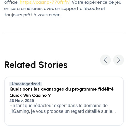
officiel
https://casino-770fr.fr/
. Votre expérience de jeu
en sera améliorée, avec un support à l’écoute et
toujours prêt à vous aider.
Related Stories
Uncategorized
Quels sont les avantages du programme fidélité
Quick Win Casino ?
26 Nov, 2025
En tant que rédacteur expert dans le domaine de
l’iGaming, je vous propose un regard détaillé sur le...