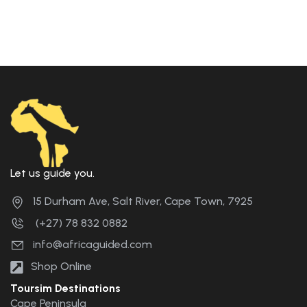
Let us guide you.
15 Durham Ave, Salt River, Cape Town, 7925
(+27) 78 832 0882
info@africaguided.com
Shop Online
Toursim Destinations
Cape Peninsula