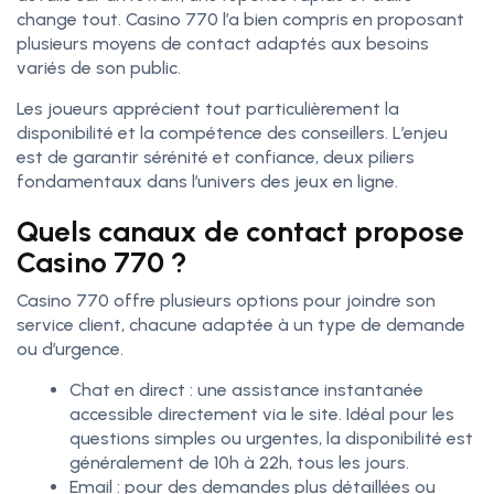
change tout. Casino 770 l’a bien compris en proposant
plusieurs moyens de contact adaptés aux besoins
variés de son public.
Les joueurs apprécient tout particulièrement la
disponibilité et la compétence des conseillers. L’enjeu
est de garantir sérénité et confiance, deux piliers
fondamentaux dans l’univers des jeux en ligne.
Quels canaux de contact propose
Casino 770 ?
Casino 770 offre plusieurs options pour joindre son
service client, chacune adaptée à un type de demande
ou d’urgence.
Chat en direct : une assistance instantanée
accessible directement via le site. Idéal pour les
questions simples ou urgentes, la disponibilité est
généralement de 10h à 22h, tous les jours.
Email : pour des demandes plus détaillées ou