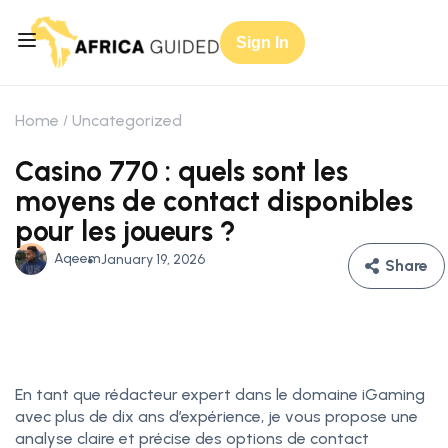
Sign In
Home
Uncategorized
Casino 770 : quels sont les
moyens de contact disponibles
pour les joueurs ?
Aqeem
January 19, 2026
Share
En tant que rédacteur expert dans le domaine iGaming
avec plus de dix ans d’expérience, je vous propose une
analyse claire et précise des options de contact