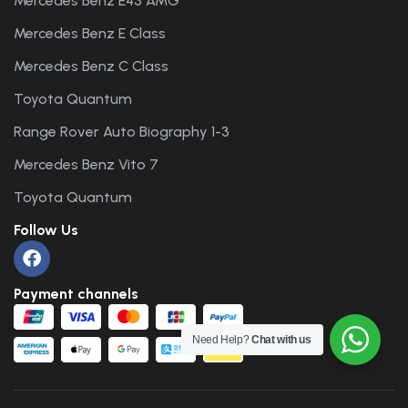
Mercedes Benz E43 AMG
Mercedes Benz E Class
Mercedes Benz C Class
Toyota Quantum
Range Rover Auto Biography 1-3
Mercedes Benz Vito 7
Toyota Quantum
Follow Us
Payment channels
Need Help?
Chat with us