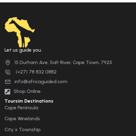
Let us guide you.
15 Durham Ave, Salt River, Cape Town, 7925
(+27) 78 832 0882
info@africaguided.com
Shop Online
Toursim Destinations
Cape Peninsula
Cape Winelands
City x Township