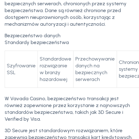
bezpiecznych serwerach, chronionych przez systemy
bezpieczeństwa. Dane są również chronione przed
dostępem nieuprawnionych osób, korzystając z
mechanizmów autoryzacji i autentyczności.
Bezpieczeństwo danych
Standardy bezpieczeństwa
Standardowe
Przechowywanie
Chronio
Szyfrowanie
rozwiązanie
danych na
systemy
SSL
w branży
bezpiecznych
bezpiec
hazardowej
serwerach
W Vavada Casino, bezpieczeństwo transakcji jest
również zapewnione przez korzystanie z najnowszych
standardów bezpieczeństwa, takich jak 3D Secure i
Verified by Visa.
3D Secure jest standardowym rozwiązaniem, które
zapewnia bezpieczeństwo transakcji kart kredytowych.