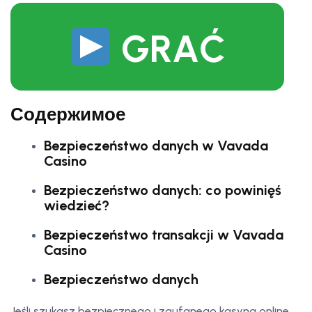
GRAĆ
Содержимое
Bezpieczeństwo danych w Vavada
Casino
Bezpieczeństwo danych: co powinięś
wiedzieć?
Bezpieczeństwo transakcji w Vavada
Casino
Bezpieczeństwo danych
Jeśli szukasz bezpiecznego i zaufanego kasyna online,