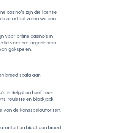
e casino’s zijn die licentie
deze artikel zullen we een
n voor online casino’s in
entie voor het organiseren
 van gokspelen.
een breed scala aan
’s in België en heeft een
ts, roulette en blackjack.
ie van de Kansspelautoriteit.
utoriteit en biedt een breed