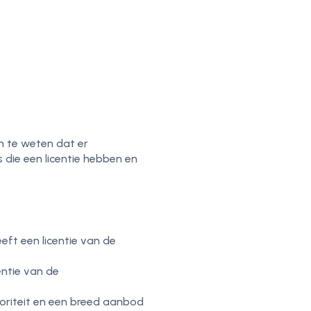
m te weten dat er
’s die een licentie hebben en
eeft een licentie van de
entie van de
toriteit en een breed aanbod