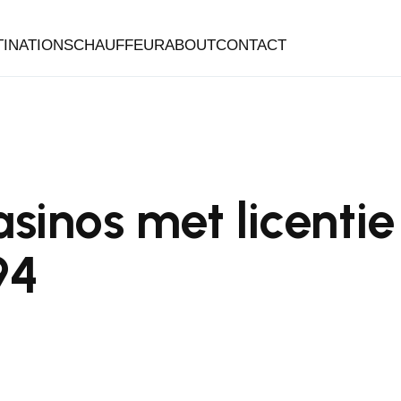
TINATIONS
CHAUFFEUR
ABOUT
CONTACT
sinos met licentie
94