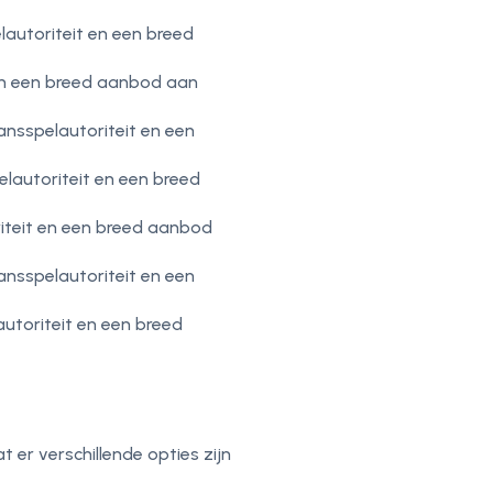
pelautoriteit en een breed
t en een breed aanbod aan
ansspelautoriteit en een
elautoriteit en een breed
riteit en een breed aanbod
ansspelautoriteit en een
autoriteit en een breed
 er verschillende opties zijn