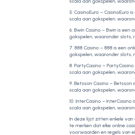
scala aan gokspelen, waaronde
5. CasinoEuro – CasinoEuro is
scala aan gokspelen, waaronde
6. Bwin Casino – Bwin is een 
gokspelen, waaronder slots, r
7. 888 Casino – 888 is een on
gokspelen, waaronder slots, r
8. PartyCasino – PartyCasino 
scala aan gokspelen, waaronde
9. Betsson Casino – Betsson i
scala aan gokspelen, waaronde
10. InterCasino – InterCasino 
scala aan gokspelen, waaronde
In deze lijst zitten enkele van
te merken dat elke online cas
voorwaarden en regels van el