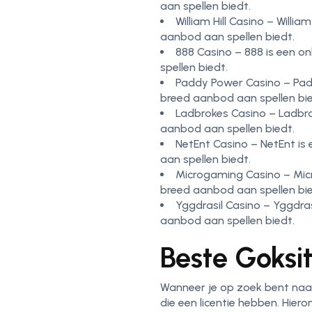
aan spellen biedt.
William Hill Casino – Willi
aanbod aan spellen biedt.
888 Casino – 888 is een on
spellen biedt.
Paddy Power Casino – Paddy
breed aanbod aan spellen bie
Ladbrokes Casino – Ladbrok
aanbod aan spellen biedt.
NetEnt Casino – NetEnt is 
aan spellen biedt.
Microgaming Casino – Micro
breed aanbod aan spellen bie
Yggdrasil Casino – Yggdras
aanbod aan spellen biedt.
Beste Goksit
Wanneer je op zoek bent naar 
die een licentie hebben. Hiero