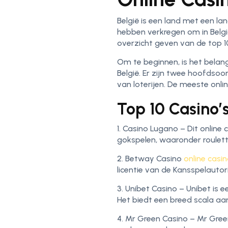
België is een land met een lan
hebben verkregen om in België
overzicht geven van de top 10 
Om te beginnen, is het belangr
België. Er zijn twee hoofdsoo
van loterijen. De meeste onli
Top 10 Casino’s
1. Casino Lugano – Dit online
gokspelen, waaronder roulette
2. Betway Casino
online casin
licentie van de Kansspelautor
3. Unibet Casino – Unibet is e
Het biedt een breed scala aan
4. Mr Green Casino – Mr Green