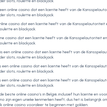
r slots, roulette en blackjack.
 een online casino dat een licentie heeft van de Kansspelauto
r slots, roulette en blackjack.
online casino dat een licentie heeft van de Kansspelautoriteit
oulette en blackjack.
line casino dat een licentie heeft van de Kansspelautoriteit 
oulette en blackjack.
is een online casino dat een licentie heeft van de Kansspelau
r slots, roulette en blackjack.
s een online casino dat een licentie heeft van de Kansspelaut
r slots, roulette en blackjack.
is een online casino dat een licentie heeft van de Kansspelaut
r slots, roulette en blackjack.
 de beste online casino’s in België, inclusief hun licentie en vo
ino zijn eigen unieke kenmerken heeft, dus het is belangrijk o
k online casino vooraleer te beginnen met gokken.