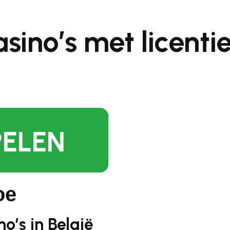
sino’s met licentie
ELEN
ое
o’s in België