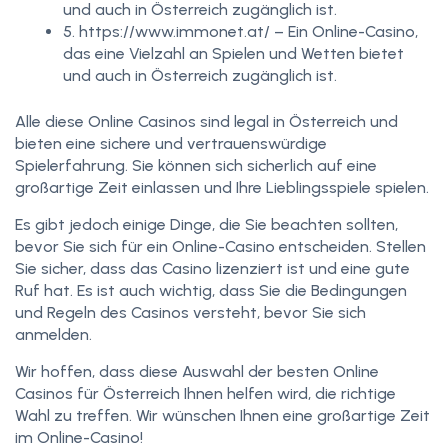
und auch in Österreich zugänglich ist.
5. https://www.immonet.at/ – Ein Online-Casino,
das eine Vielzahl an Spielen und Wetten bietet
und auch in Österreich zugänglich ist.
Alle diese Online Casinos sind legal in Österreich und
bieten eine sichere und vertrauenswürdige
Spielerfahrung. Sie können sich sicherlich auf eine
großartige Zeit einlassen und Ihre Lieblingsspiele spielen.
Es gibt jedoch einige Dinge, die Sie beachten sollten,
bevor Sie sich für ein Online-Casino entscheiden. Stellen
Sie sicher, dass das Casino lizenziert ist und eine gute
Ruf hat. Es ist auch wichtig, dass Sie die Bedingungen
und Regeln des Casinos versteht, bevor Sie sich
anmelden.
Wir hoffen, dass diese Auswahl der besten Online
Casinos für Österreich Ihnen helfen wird, die richtige
Wahl zu treffen. Wir wünschen Ihnen eine großartige Zeit
im Online-Casino!