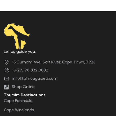
Let us guide you.
15 Durham Ave, Salt River, Cape Town, 7925
(+27) 78 832 0882
info@africaguided.com
Shop Online
Toursim Destinations
Cape Peninsula
Cape Winelands