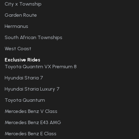
City x Township
Garden Route
Hermanus
South African Townships
West Coast
Exclusive Rides
Toyota Quantim VX Premium 8
Hyundai Staria 7
Hyundai Staria Luxury 7
Toyota Quantum
Mercedes Benz V Class
Mercedes Benz E43 AMG
Mercedes Benz E Class