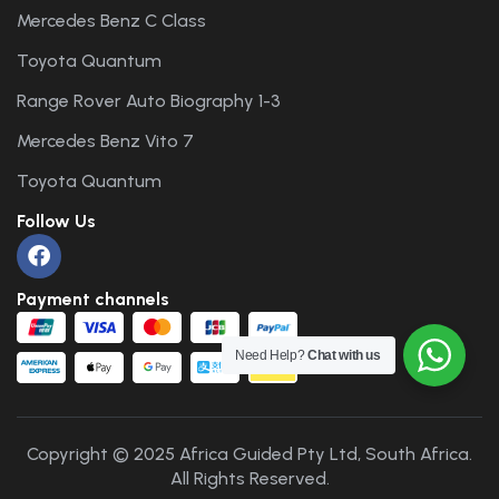
Mercedes Benz C Class
Toyota Quantum
Range Rover Auto Biography 1-3
Mercedes Benz Vito 7
Toyota Quantum
Follow Us
Payment channels
Need Help?
Chat with us
Copyright © 2025 Africa Guided Pty Ltd, South Africa.
All Rights Reserved.