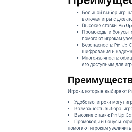
Преимущес
Большой выбор игр: на
включая игры с джекпо
Высокие ставки: Pin U
Промокоды и бонусы: 
помогают игрокам увел
Безопасность: Pin Up 
шифрования и надежн
Многоязычность: офици
его доступным для игр
Преимущества
Игроки, которые выбирают P
Удобство: игроки могут иг
Возможность выбора: игро
Высокие ставки: Pin Up C
Промокоды и бонусы: офи
помогают игрокам увеличить 