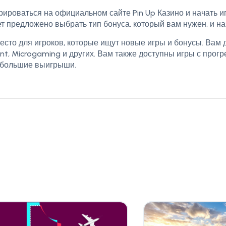
ироваться на официальном сайте Pin Up Казино и начать иг
ет предложено выбрать тип бонуса, который вам нужен, и нач
место для игроков, которые ищут новые игры и бонусы. Вам
nt, Microgaming и других. Вам также доступны игры с про
м большие выигрыши.