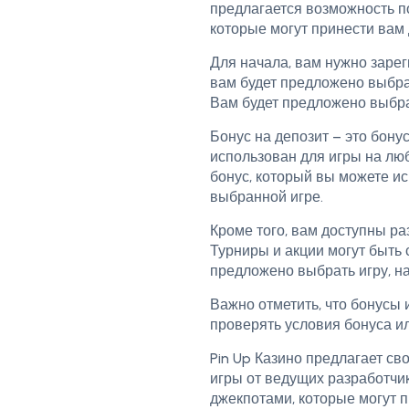
предлагается возможность пол
которые могут принести ва
Для начала, вам нужно зарег
вам будет предложено выбрат
Вам будет предложено выбрат
Бонус на депозит – это бону
использован для игры на люб
бонус, который вы можете ис
выбранной игре.
Кроме того, вам доступны р
Турниры и акции могут быть 
предложено выбрать игру, на
Важно отметить, что бонусы
проверять условия бонуса и
Pin Up Казино предлагает св
игры от ведущих разработчик
джекпотами, которые могут 