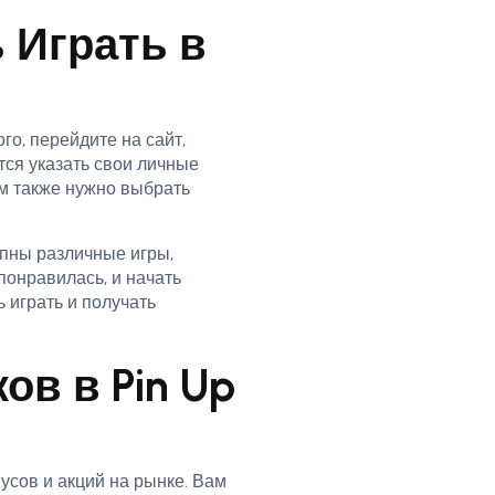
 Играть в
го, перейдите на сайт,
тся указать свои личные
ам также нужно выбрать
тупны различные игры,
понравилась, и начать
 играть и получать
в в Pin Up
нусов и акций на рынке. Вам