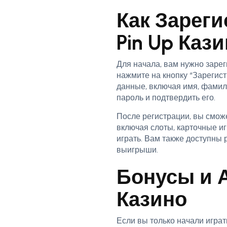
Как Зареги
Pin Up Каз
Для начала, вам нужно зарег
нажмите на кнопку “Зарегист
данные, включая имя, фамил
пароль и подтвердить его.
После регистрации, вы сможе
включая слоты, карточные иг
играть. Вам также доступны 
выигрыши.
Бонусы и А
Казино
Если вы только начали играт