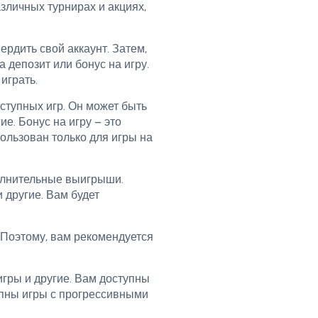
азличных турнирах и акциях,
ердить свой аккаунт. Затем,
 депозит или бонус на игру.
играть.
оступных игр. Он может быть
е. Бонус на игру – это
пользован только для игры на
полнительные выигрыши.
 другие. Вам будет
 Поэтому, вам рекомендуется
игры и другие. Вам доступны
тупны игры с прогрессивными