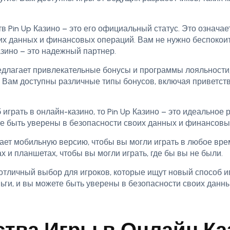
 Pin Up Казино – это его официальный статус. Это означае
их данных и финансовых операций. Вам не нужно беспокои
Казино – это надежный партнер.
редлагает привлекательные бонусы и программы лояльности
. Вам доступны различные типы бонусов, включая приветст
играть в онлайн-казино, то Pin Up Казино – это идеальное
те быть уверены в безопасности своих данных и финансовы
гает мобильную версию, чтобы вы могли играть в любое вре
 и планшетах, чтобы вы могли играть, где бы вы не были.
о отличный выбор для игроков, которые ищут новый способ и
ьги, и вы можете быть уверены в безопасности своих данн