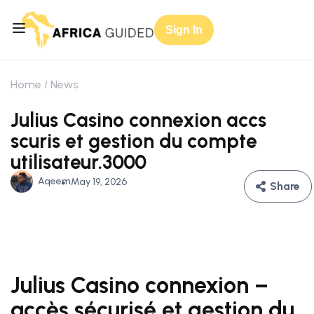
Sign In
Home
News
Julius Casino connexion accs
scuris et gestion du compte
utilisateur.3000
Aqeem
May 19, 2026
Share
Julius Casino connexion –
accès sécurisé et gestion du