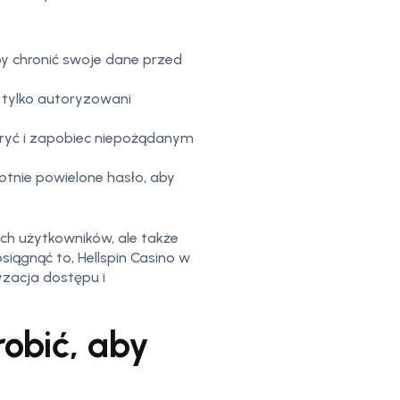
by chronić swoje dane przed
 tylko autoryzowani
kryć i zapobiec niepożądanym
rotnie powielone hasło, aby
ch użytkowników, ale także
iągnąć to, Hellspin Casino w
yzacja dostępu i
obić, aby