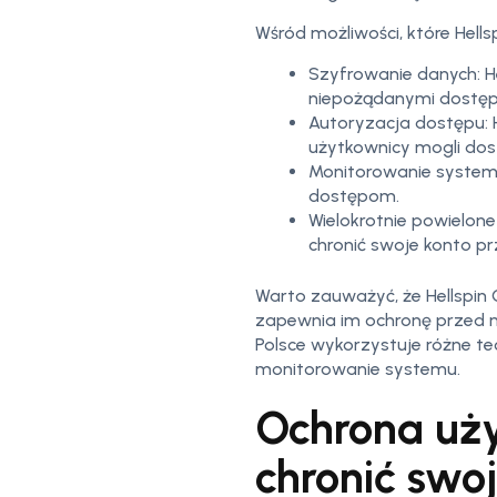
Wśród możliwości, które Hellsp
Szyfrowanie danych: H
niepożądanymi dostęp
Autoryzacja dostępu: 
użytkownicy mogli dos
Monitorowanie systemu
dostępom.
Wielokrotnie powielone
chronić swoje konto p
Warto zauważyć, że Hellspin 
zapewnia im ochronę przed ni
Polsce wykorzystuje różne te
monitorowanie systemu.
Ochrona uży
chronić swo