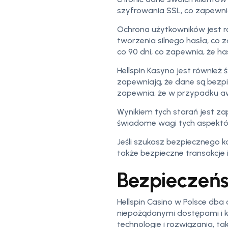
szyfrowania SSL, co zapewni
Ochrona użytkowników jest r
tworzenia silnego hasła, co 
co 90 dni, co zapewnia, że ha
Hellspin Kasyno jest równie
zapewniają, że dane są bezpi
zapewnia, że w przypadku a
Wynikiem tych starań jest za
świadome wagi tych aspektów
Jeśli szukasz bezpiecznego k
także bezpieczne transakcje 
Bezpieczeńs
Hellspin Casino w Polsce db
niepożądanymi dostępami i ko
technologie i rozwiązania, t