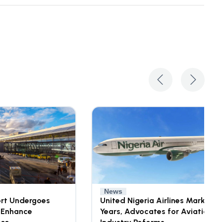
News
ort Undergoes
United Nigeria Airlines Marks Fo
 Enhance
Years, Advocates for Aviation