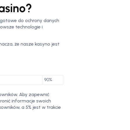
asino?
t gotowe do ochrony danych
owsze technologie i
znacza, że nasze kasyno jest
90%
kowników. Aby zapewnić
ronić informacje swoich
owników, a 5% jest w trakcie